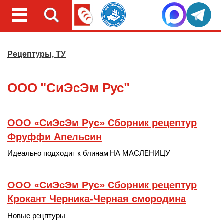
Рецептуры, ТУ
ООО "СиЭсЭм Рус"
ООО «СиЭсЭм Рус» Сборник рецептур
Фруффи Апельсин
Идеально подходит к блинам НА МАСЛЕНИЦУ
ООО «СиЭсЭм Рус» Сборник рецептур
Крокант Черника-Черная смородина
Новые рецптуры