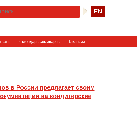
EN
тветы
Календарь семинаров
Вакансии
в в России предлагает своим
окументации на кондитерские