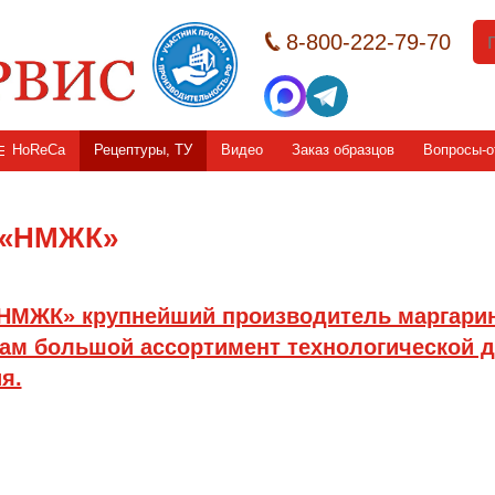
8-800-222-79-70
HoReCa
Рецептуры, ТУ
Видео
Заказ образцов
Вопросы-о
 «НМЖК»
МЖК» крупнейший производитель маргарино
ам большой ассортимент технологической д
я.