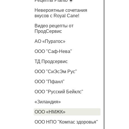
Рецепты Planto ☀️
Невероятные сочетания
вкусов с Royal Cane!
Видео рецепты от
ПродСервис
АО «Пуратос»
ООО "Саф-Нева"
ТД Продсервис
ООО "СиЭсЭм Рус"
ООО "Пфанл"
ООО "Русский Бейклс"
«Зиландия»
ООО «НМЖК»
ООО НПО "Компас здоровья"