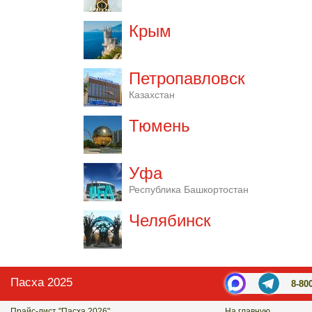
Крым
Петропавловск
Казахстан
Тюмень
Уфа
Республика Башкортостан
Челябинск
Пасха 2025
8-80
Прайс-лист "Пасха 2026"
На главную