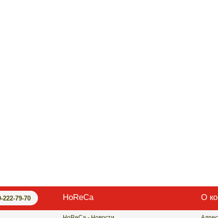
HoReCa
О к
0-222-79-70
HoReCa - Новости
Адрес