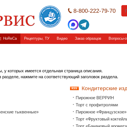
8-800-222-79-70
HoReCa
Рецептуры, ТУ
Видео
Заказ образцов
Вопросы-о
ы, у которых имеется отдельная страница описания.
 разделе, нажмите на соответствующий заголовок раздела.
Кондитерские из
Пирожное ВЕРРИН
Торт с профитролями
венские тыквенные»
Пирожное «Французское»
Торт «Фруктовый коктейл
Торт «Банановый аромат»