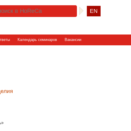
EN
тветы
Календарь семинаров
Вакансии
делия
ь»