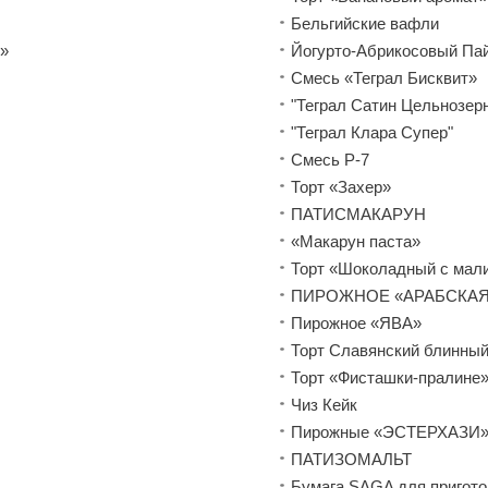
Бельгийские вафли
»
Йогурто-Абрикосовый Па
Смесь «Теграл Бисквит»
"Теграл Сатин Цельнозерн
"Теграл Клара Супер"
Смесь Р-7
Торт «Захер»
ПАТИСМАКАРУН
«Макарун паста»
Торт «Шоколадный с мал
ПИРОЖНОЕ «АРАБСКАЯ
Пирожное «ЯВА»
Торт Славянский блинны
Торт «Фисташки-пралине
Чиз Кейк
Пирожные «ЭСТЕРХАЗИ
ПАТИЗОМАЛЬТ
Бумага SAGA для пригот