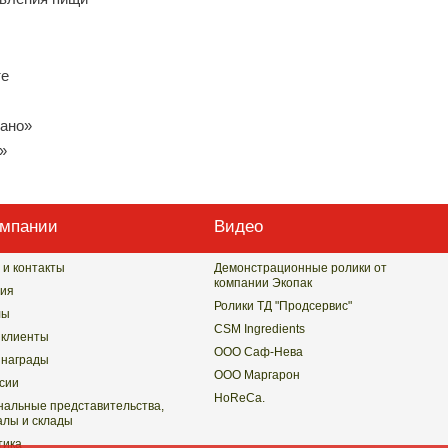
те
ано»
»
омпании
Видео
 и контакты
Демонстрационные ролики от
компании Экопак
ия
Ролики ТД "Продсервис"
лы
CSM Ingredients
клиенты
ООО Саф-Нева
награды
ООО Маргарон
сии
HoReCa.
нальные представительства,
лы и склады
тика