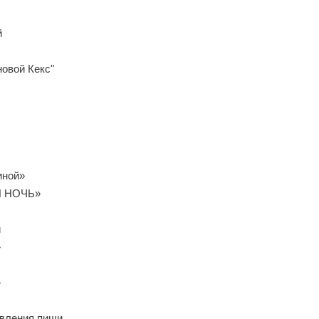
й
овой Кекс"
иной»
 НОЧЬ»
й
»
»
овления пищи