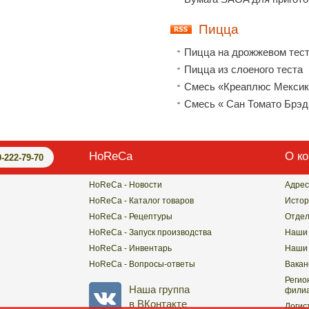
Пицца
Пицца на дрожжевом тес
Пицца из слоеного теста
Смесь «Креаплюс Мексик
Смесь « Сан Томато Брэд
HoReCa
О к
0-222-79-70
HoReCa - Новости
Адрес
HoReCa - Каталог товаров
Истор
HoReCa - Рецептуры
Отде
HoReCa - Запуск производства
Наши 
HoReCa - Инвентарь
Наши 
HoReCa - Вопросы-ответы
Вакан
Регио
Наша группа
филиа
в ВКонтакте
Логис