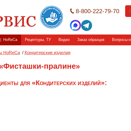
8-800-222-79-70
HoReCa
Рецептуры, ТУ
Видео
Заказ образцов
Вопросы-о
ы HoReCa
/
Кондитерские изделия
 «Фисташки-пралине»
иенты для «Кондитерских изделий»: