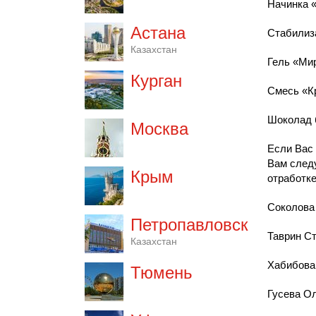
Начинка 
Астана
Стабилиз
Казахстан
Гель «Ми
Курган
Смесь «К
Шоколад 
Москва
Если Вас 
Вам след
Крым
отработке
Соколова
Петропавловск
Таврин Ст
Казахстан
Хабибова 
Тюмень
Гусева О