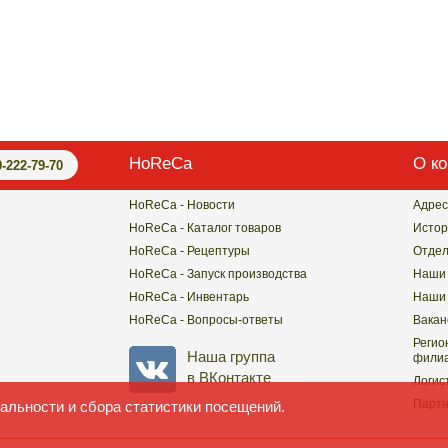
HoReCa
О к
0-222-79-70
HoReCa - Новости
Адрес
HoReCa - Каталог товаров
Истор
HoReCa - Рецептуры
Отде
HoReCa - Запуск производства
Наши 
HoReCa - Инвентарь
Наши 
HoReCa - Вопросы-ответы
Вакан
Регио
Наша группа
филиа
в ВКонтакте
Логис
Парт
альности и сбора статистики посещений.