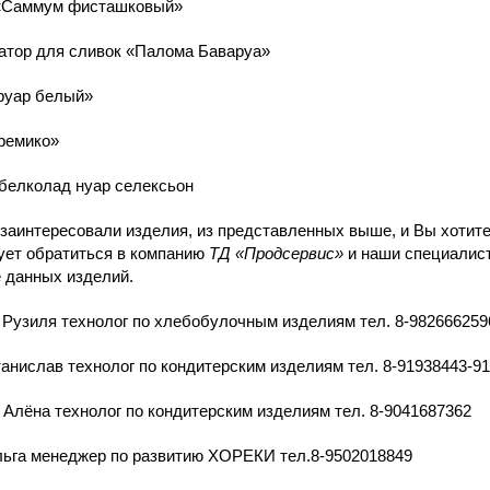
«Саммум фисташковый»
атор для сливок «Палома Баваруа»
руар белый»
ремико»
белколад нуар селексьон
заинтересовали изделия, из представленных выше, и Вы хотите,
ует обратиться в компанию
ТД «Продсервис»
и наши специалисты
 данных изделий.
 Рузиля технолог по хлебобулочным изделиям тел.
8-982666259
анислав технолог по кондитерским изделиям тел.
8-91938443
-91
Алёна технолог по кондитерским изделиям тел.
8-9041687362
льга менеджер по развитию ХОРЕКИ тел.
8-9502018849