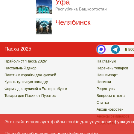
Уфа
Республика Башкортостан
Челябинск
Пасха 2025
8-80
Прайс-лист "Пасха 2026"
На главную
Пасхальный декор
Перечень товаров
Пакеты и коробки для куличей
Наш импорт
Купить куличную помадку
Новинки
Формы для куличей в Екатеринбурге
Рецептуры
Товары для Пасхи от Пуратос
Вопросы-ответы
Статьи
Архив новостей
Анонсы семинаров
Этот сайт использует файлы cookie для улучшения функцион
RSS-ленты
Подробнее
об использовании файлов cookies.