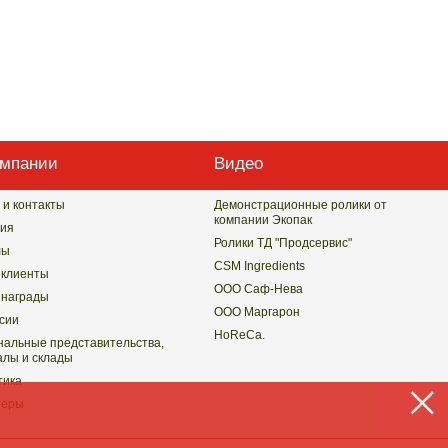
омпании
Видео
 и контакты
Демонстрационные ролики от
компании Экопак
ия
Ролики ТД "Продсервис"
лы
CSM Ingredients
клиенты
ООО Саф-Нева
награды
ООО Маргарон
сии
HoReCa.
нальные представительства,
лы и склады
тика
неры