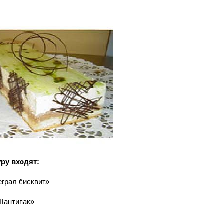
уру входят:
еграл бисквит»
Шантипак»