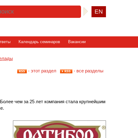
EN
тветы
Календарь семинаров
Вакансии
мелады
- этот раздел
- все разделы
 Более чем за 25 лет компания стала крупнейшим
е.