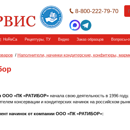
8-800-222-79-70
HoReCa
Рецептуры, ТУ
Видео
Заказ образцов
Вопросы-о
оваров
/
Наполнители, начинки кондитерские, конфитюры, мар
бор
я ООО «ПК «РАТИБОР»
начала свою деятельность в 1996 году.
телем консервации и кондитерских начинок на российском рынк
ент начинок от компании ООО «ПК «РАТИБОР»: