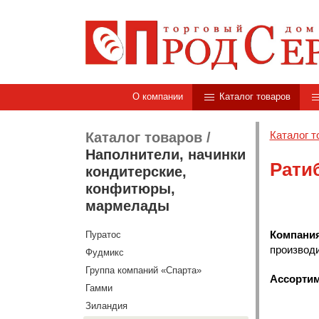
О компании
Каталог товаров
Каталог т
Каталог товаров
/
Наполнители, начинки
Рати
кондитерские,
конфитюры,
мармелады
Компани
Пуратос
производи
Фудмикс
Группа компаний «Спарта»
Ассортим
Гамми
Зиландия