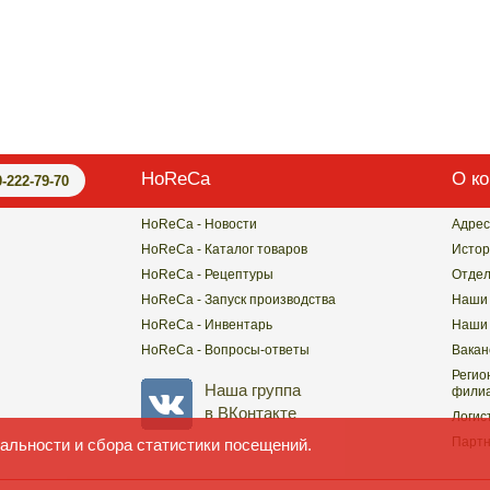
HoReCa
О к
0-222-79-70
HoReCa - Новости
Адрес
HoReCa - Каталог товаров
Истор
HoReCa - Рецептуры
Отде
HoReCa - Запуск производства
Наши 
HoReCa - Инвентарь
Наши 
HoReCa - Вопросы-ответы
Вакан
Регио
Наша группа
филиа
в ВКонтакте
Логис
Парт
альности и сбора статистики посещений.