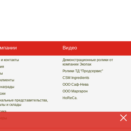
омпании
Видео
 и контакты
Демонстрационные ролики от
компании Экопак
ия
Ролики ТД "Продсервис"
лы
CSM Ingredients
клиенты
ООО Саф-Нева
награды
ООО Маргарон
сии
HoReCa.
нальные представительства,
лы и склады
тика
неры