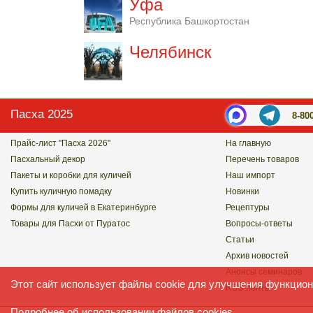
Уфа
Республика Башкортостан
Челябинск
Пасха 2025
8-80
Прайс-лист "Пасха 2026"
На главную
Пасхальный декор
Перечень товаров
Пакеты и коробки для куличей
Наш импорт
Купить куличную помадку
Новинки
Формы для куличей в Екатеринбурге
Рецептуры
Товары для Пасхи от Пуратос
Вопросы-ответы
Статьи
Архив новостей
Анонсы семинаров
Этот сайт использует файлы cookie для улучшения функцион
RSS-ленты
Подробнее
об использовании файлов cookies.