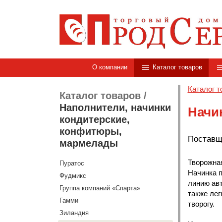
О компании
Каталог товаров
Каталог т
Каталог товаров
/
Наполнители, начинки
Начин
кондитерские,
конфитюры,
Поставщ
мармелады
Творожная
Пуратос
Начинка п
Фудмикс
линию авт
Группа компаний «Спарта»
также лег
Гамми
творогу.
Зиландия