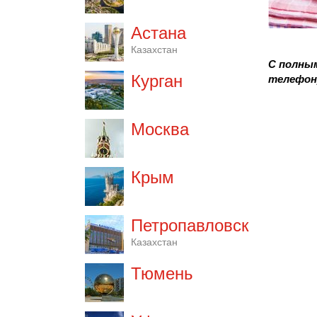
Астана
Казахстан
С полным
Курган
телефо
Москва
Крым
Петропавловск
Казахстан
Тюмень