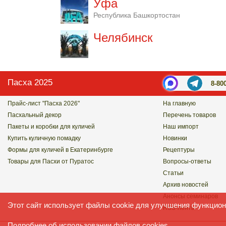
Уфа
Республика Башкортостан
Челябинск
Пасха 2025
8-80
Прайс-лист "Пасха 2026"
На главную
Пасхальный декор
Перечень товаров
Пакеты и коробки для куличей
Наш импорт
Купить куличную помадку
Новинки
Формы для куличей в Екатеринбурге
Рецептуры
Товары для Пасхи от Пуратос
Вопросы-ответы
Статьи
Архив новостей
Анонсы семинаров
Этот сайт использует файлы cookie для улучшения функцион
RSS-ленты
Подробнее
об использовании файлов cookies.