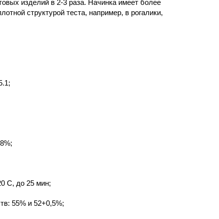
отовых изделий в
2-3
раза. Начинка имеет более
лотной структурой теста, например, в рогалики,
.1;
 8%;
20
С, до 25 мин;
тв: 55% и 52+0,5%;