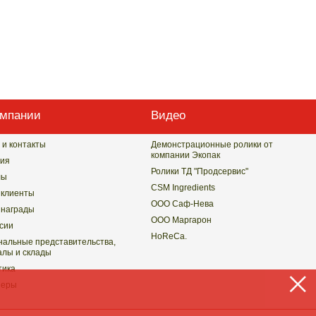
омпании
Видео
 и контакты
Демонстрационные ролики от
компании Экопак
ия
Ролики ТД "Продсервис"
лы
CSM Ingredients
клиенты
ООО Саф-Нева
награды
ООО Маргарон
сии
HoReCa.
нальные представительства,
лы и склады
тика
неры