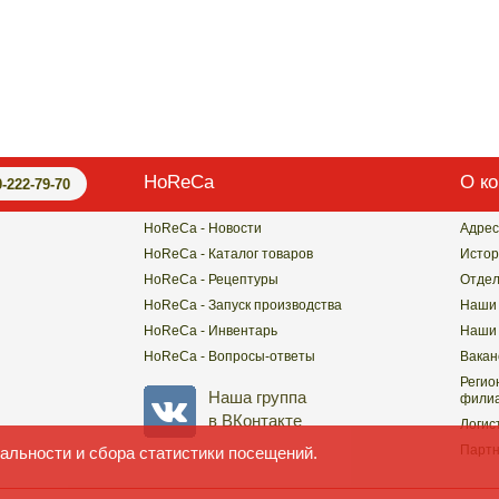
HoReCa
О к
0-222-79-70
HoReCa - Новости
Адрес
HoReCa - Каталог товаров
Истор
HoReCa - Рецептуры
Отде
HoReCa - Запуск производства
Наши 
HoReCa - Инвентарь
Наши 
HoReCa - Вопросы-ответы
Вакан
Регио
Наша группа
филиа
в ВКонтакте
Логис
Парт
альности и сбора статистики посещений.