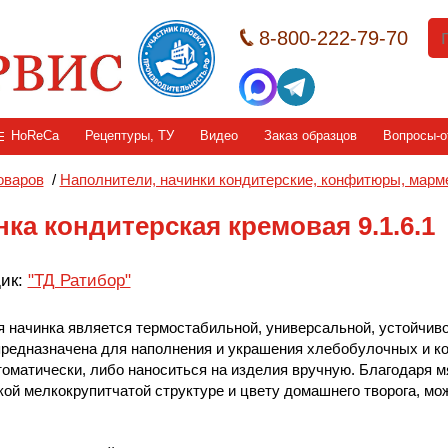
8-800-222-79-70
HoReCa
Рецептуры, ТУ
Видео
Заказ образцов
Вопросы-о
оваров
/
Наполнители, начинки кондитерские, конфитюры, мар
ка кондитерская кремовая 9.1.6.1
ик:
"ТД Ратибор"
 начинка является термостабильной, универсальной, устойчиво
редназначена для наполнения и украшения хлебобулочных и ко
оматически, либо наноситься на изделия вручную. Благодаря мя
кой мелкокрупитчатой структуре и цвету домашнего творога, мо