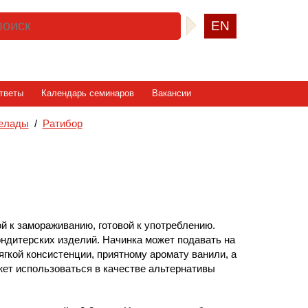
EN
тветы
Календарь семинаров
Вакансии
мелады
/
Ратибор
й к замораживанию, готовой к употреблению.
ндитерских изделий. Начинка может подавать на
гкой консистенции, приятному аромату ванили, а
жет использоваться в качестве альтернативы