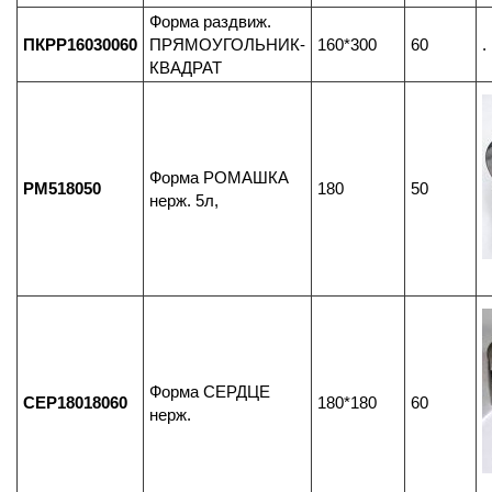
Форма раздвиж.
ПКРР16030060
ПРЯМОУГОЛЬНИК-
160*300
60
.
КВАДРАТ
Форма РОМАШКА
РМ518050
180
50
нерж. 5л,
Форма СЕРДЦЕ
СЕР18018060
180*180
60
нерж.