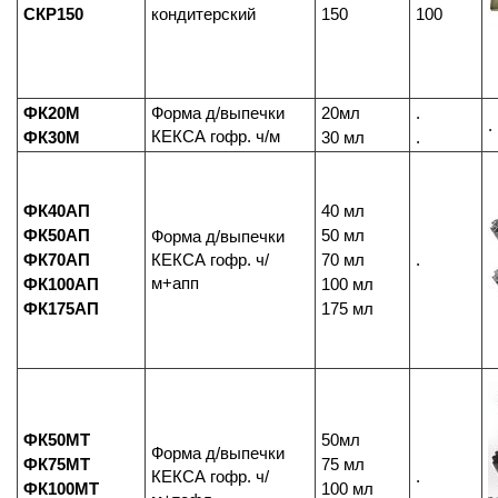
СКР150
кондитерский
150
100
ФК20М
Форма д/выпечки
20мл
.
.
КЕКСА гофр. ч/м
ФК30М
30 мл
.
ФК40АП
40 мл
ФК50АП
50 мл
Форма д/выпечки
ФК70АП
КЕКСА гофр. ч/
70 мл
.
м+апп
ФК100АП
100 мл
ФК175АП
175 мл
ФК50МТ
50мл
Форма д/выпечки
ФК75МТ
75 мл
КЕКСА гофр. ч/
.
ФК100МТ
100 мл