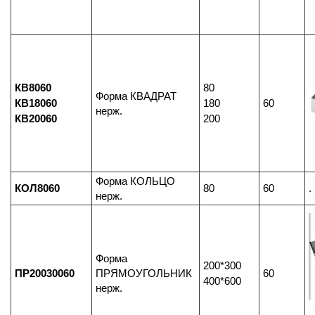
КВ8060
80
Форма КВАДРАТ
КВ18060
180
60
нерж.
КВ20060
200
Форма КОЛЬЦО
КОЛ8060
80
60
.
нерж.
Форма
200*300
ПР20030060
ПРЯМОУГОЛЬНИК
60
400*600
нерж.