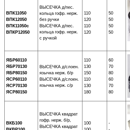
ВЫСЕЧКА д/пес.
ВПК11050
110
50
кольца гофр. нерж.
ВПК12050
без ручки
120
50
ВПК11050с
ВЫСЕЧКА д/пес.
110
50
кольца гофр. нерж.
ВПКР12050
120
50
с ручкой
ЯБР60110
110
60
ЯБР70130
130
70
ВЫСЕЧКА д/слоен.
ЯБР80150
язычка нерж. б/р
150
80
ЯСР60110
ВЫСЕЧКА д/слоен.
110
60
язычка нерж. с/р
ЯСР70130
130
70
ЯСР80150
180
80
ВЫСЕЧКА квадрат
гофр. нерж. б/р,
ВКБ100
100
-
ВЫСЕЧКА квадрат
ВКВР100
100
-