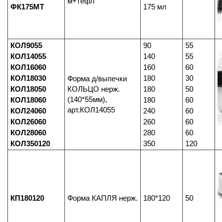
м+тефл
ФК175МТ
175 мл
КОЛ9055
90
55
КОЛ14055
140
55
КОЛ16060
160
60
КОЛ18030
180
30
Форма д/выпечки
КОЛ18050
КОЛЬЦО нерж.
180
50
(140*55мм),
КОЛ18060
180
60
арт.КОЛ14055
КОЛ24060
240
60
КОЛ26060
260
60
КОЛ28060
280
60
КОЛ350120
350
120
КП180120
Форма КАПЛЯ нерж.
180*120
50