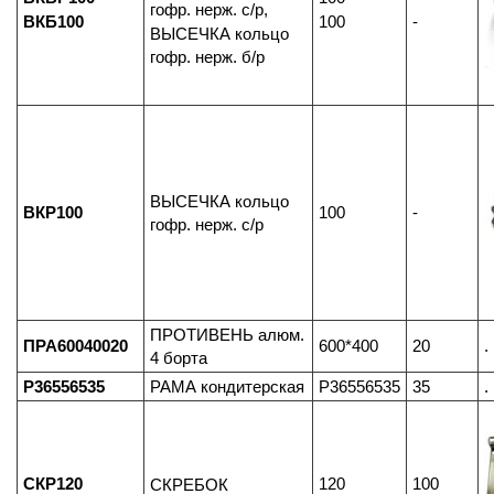
гофр. нерж. с/р,
ВКБ100
100
-
ВЫСЕЧКА кольцо
гофр. нерж. б/р
ВЫСЕЧКА кольцо
ВКР100
100
-
гофр. нерж. с/р
ПРОТИВЕНЬ алюм.
ПРА60040020
600*400
20
.
4 борта
Р36556535
РАМА кондитерская
Р36556535
35
.
СКР120
120
100
СКРЕБОК