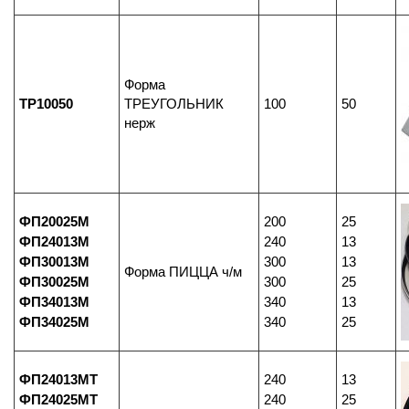
Форма
ТР10050
ТРЕУГОЛЬНИК
100
50
нерж
ФП20025М
200
25
ФП24013М
240
13
ФП30013М
300
13
Форма ПИЦЦА ч/м
ФП30025М
300
25
ФП34013М
340
13
ФП34025М
340
25
ФП24013МТ
240
13
ФП24025МТ
240
25