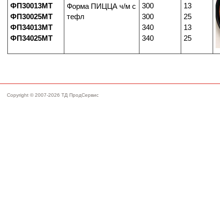
ФП30013МТ
300
13
Форма ПИЦЦА ч/м с
ФП30025МТ
тефл
300
25
ФП34013МТ
340
13
ФП34025МТ
340
25
Copyright © 2007-2026 ТД ПродСервис