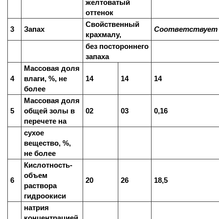
желтоватый
оттенок
Свойственный
3
Запах
Соответствует
крахмалу,
без постороннего
запаха
Массовая доля
4
влаги, %, не
14
14
14
более
Массовая доля
5
общей золы в
02
03
0,16
перечете на
сухое
вещество, %,
не более
Кислотность-
объем
6
20
26
18,5
раствора
гидроокиси
натрия
концентрацией