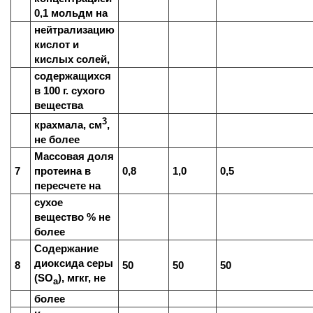
0,1 мольдм на
нейтрализацию
кислот и
кислых солей,
содержащихся
в 100 г. сухого
вещества
3
крахмала, см
,
не более
Массовая доля
7
протеина в
0,8
1,0
0,5
пересчете на
сухое
вещество % не
более
Содержание
диоксида серы
8
50
50
50
(SO
), мгкг, не
a
более