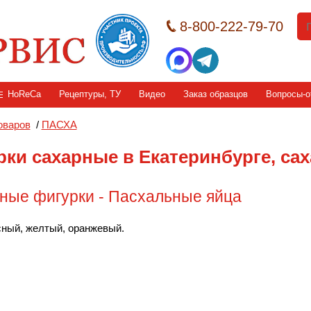
8-800-222-79-70
HoReCa
Рецептуры, ТУ
Видео
Заказ образцов
Вопросы-о
оваров
/
ПАСХА
рки сахарные в Екатеринбурге, са
ные фигурки - Пасхальные яйца
сный, желтый, оранжевый.