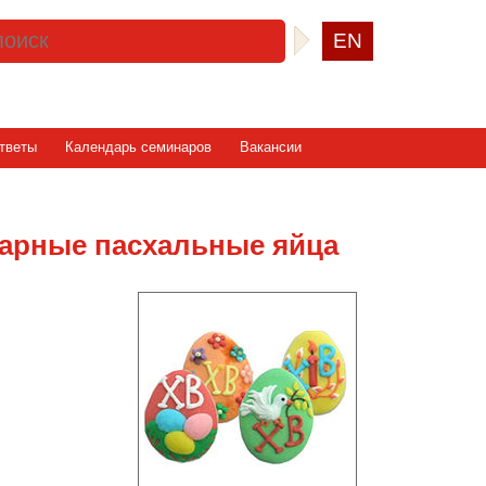
EN
тветы
Календарь семинаров
Вакансии
харные пасхальные яйца