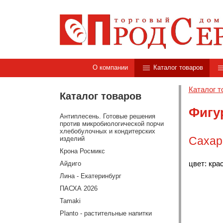
О компании
Каталог товаров
Каталог т
Каталог товаров
Фигу
Антиплесень. Готовые решения
против микробиологической порчи
хлебобулочных и кондитерских
Сахар
изделий
Крона Росмикс
цвет: кра
Айдиго
Лина - Екатеринбург
ПАСХА 2026
Tamaki
Planto - растительные напитки