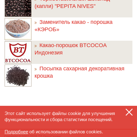
(капли) "PEPITA NIVES"
Заменитель какао - порошка
«КЭРОБ»
Какао-порошок BTCOCOA
Индонезия
Посыпка сахарная декоративная
крошка
Этот сайт использует файлы cookie для улучшения
функциональности и сбора статистики посещений.
Подробнее
об использовании файлов cookies.
Copyright © 2007-2026 ТД ПродСервис