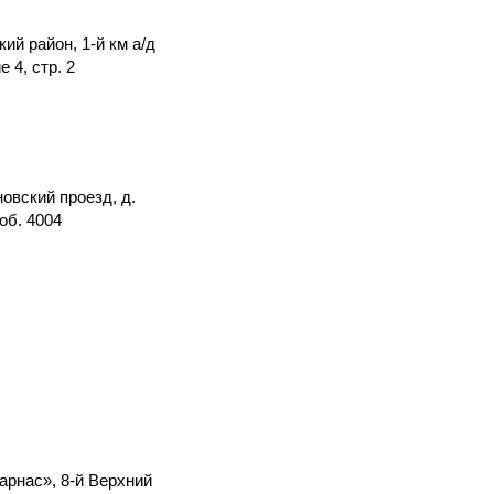
й район, 1-й км а/д
 4, стр. 2
новский проезд, д.
об. 4004
арнас», 8-й Верхний