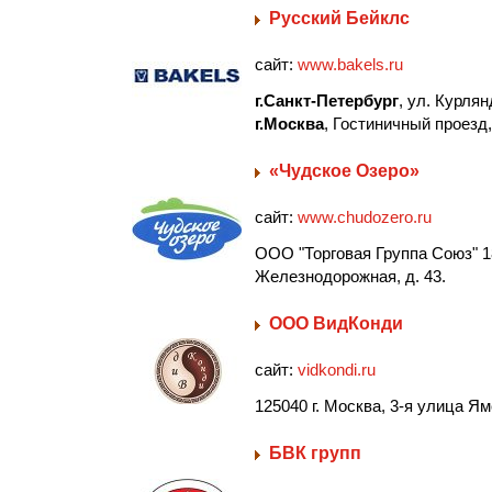
Русский Бейклс
сайт:
www.bakels.ru
г.Санкт-Петербург
, ул. Курлян
г.Москва
, Гостиничный проезд,
«Чудское Озеро»
сайт:
www.chudozero.ru
ООО "Торговая Группа Союз" 18
Железнодорожная, д. 43.
ООО ВидКонди
сайт:
vidkondi.ru
125040 г. Москва, 3-я улица Ям
БВК групп