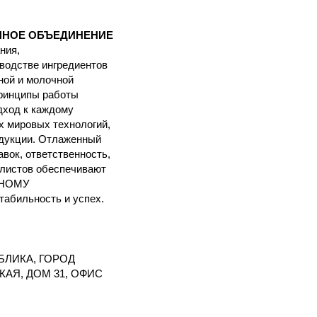
ННОЕ ОБЪЕДИНЕНИЕ
ния,
водстве ингредиентов
ной и молочной
ринципы работы
дход к каждому
х мировых технологий,
одукции. Отлаженный
вок, ответственность,
листов обеспечивают
ННОМУ
ильность и успех.
БЛИКА, ГОРОД
АЯ, ДОМ 31, ОФИС