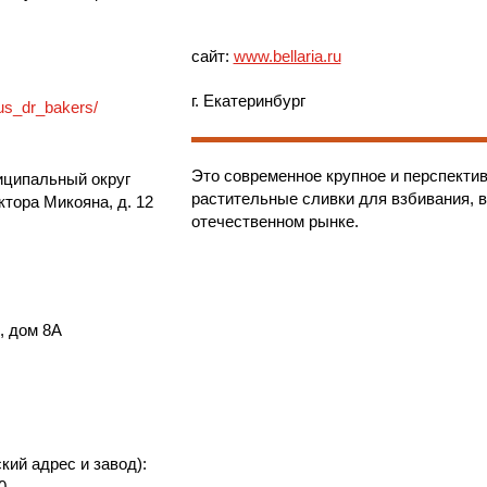
сайт:
www.bellaria.ru
г. Екатеринбург
us_dr_bakers/
Это современное крупное и перспекти
униципальный округ
растительные сливки для взбивания, 
тора Микояна, д. 12
отечественном рынке.
, дом 8А
ий адрес и завод):
0.