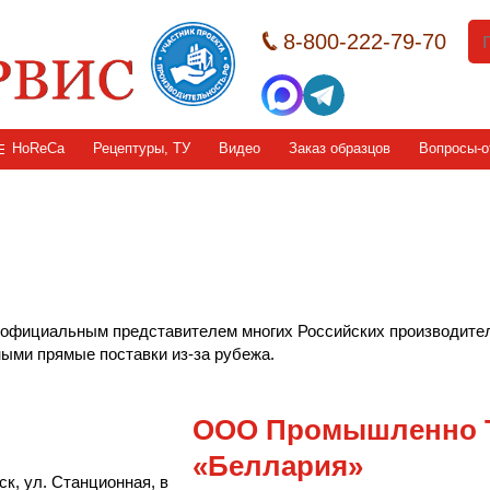
8-800-222-79-70
HoReCa
Рецептуры, ТУ
Видео
Заказ образцов
Вопросы-о
официальным представителем многих Российских производителе
ыми прямые поставки из-за рубежа.
ООО Промышленно Т
«Беллария»
ск, ул. Станционная, в