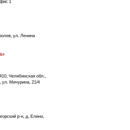
офис 1
ролев, ул. Ленина
а»
410, Челябинская обл.,
 ул. Мичурина, 21/4
орский р-н, д. Елино,