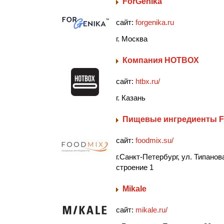
ForGenika
сайт:
forgenika.ru
г. Москва
Компания HOTBOX
сайт:
htbx.ru/
г. Казань
Пищевые ингредиенты F
сайт:
foodmix.su/
г.Санкт-Петербург, ул. Типанова
строение 1
Mikale
сайт:
mikale.ru/