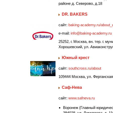
районе д. Северово, д.18
DR. BAKERS
сайт:
baking-academy.ru/about_
e-mail:
info@baking-academy.ru
25252, г. Москва, вн. тер. г. м
Хорошевский, ул. Авиаконструк
Южный крест
сайт:
southcross.ru/about
109444 Москва, ул. Ферганская
Саф-Нева
сайт:
www.safneva.ru
Воронеж (Главный юридическ
394028, ул. Димитрова, д. 11