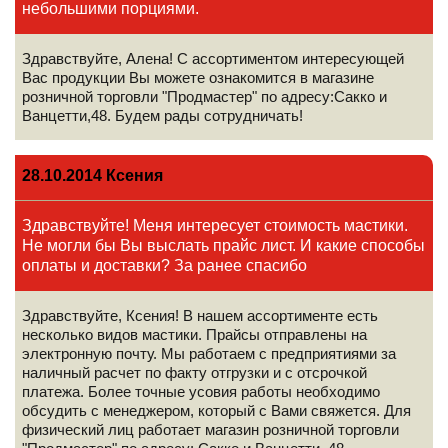
небольшими порциями.
Компании реализовывать продукты и услуги потребителям. Мы
предоставляем третьим лицам минимальный объем персональных
данных, необходимый только для оказания требуемой услуги или
Здравствуйте, Алена! С ассортиментом интересующей
проведения необходимой транзакции. Компания оставляет за собой
Вас продукции Вы можете ознакомится в магазине
право вносить изменения в одностороннем порядке в настоящие
правила, при условии, что изменения не противоречат действующему
розничной торговли "Продмастер" по адресу:Сакко и
законодательству РФ. Изменения условий настоящих правил
Ванцетти,48. Будем рады сотрудничать!
вступают в силу после их публикации на Сайте.
28.10.2014 Ксения
Здравствуйте! Меня интересует стоимость мастики.
Не могли бы Вы выслать прайс лист. И какие способы
оплаты и доставки? За ранее спасибо
Здравствуйте, Ксения! В нашем ассортименте есть
несколько видов мастики. Прайсы отправлены на
электронную почту. Мы работаем с предприятиями за
наличный расчет по факту отгрузки и с отсрочкой
платежа. Более точные усовия работы необходимо
обсудить с менеджером, который с Вами свяжется. Для
физический лиц работает магазин розничной торговли