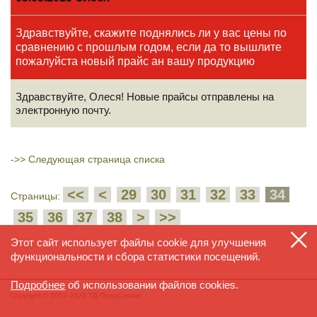
Здравствуйте, скажите поднялись ли у вас цены по
сравнению с прошлым годом, если да то вышлите
пожалуйста новый прайс ан вашу продукцию
Здравствуйте, Олеся! Новые прайсы отправлены на
электронную почту.
->>
Следующая страница списка
<<
<
29
30
31
32
33
34
Страницы:
35
36
37
38
>
>>
Этот сайт использует файлы cookie для улучшения
функциональности и сбора статистики посещений.
Подробнее
об использовании файлов cookies.
Copyright © 2007-2026 ТД ПродСервис