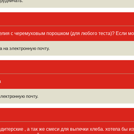
трудничать.
делия с черемуховым порошком (для любого теста)? Если м
 на электронную почту.
а
электронную почту.
дитерские , а так же смеси для выпечки хлеба. хотела бы из