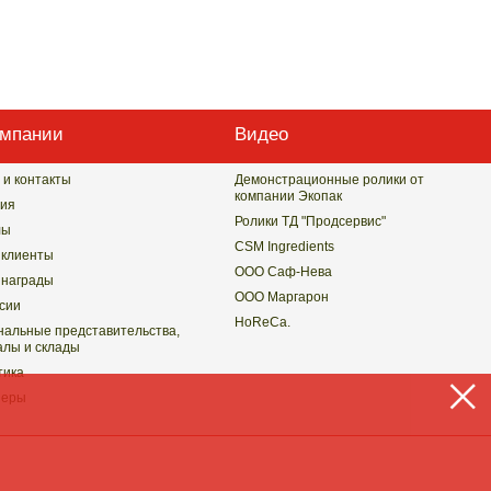
омпании
Видео
 и контакты
Демонстрационные ролики от
компании Экопак
ия
Ролики ТД "Продсервис"
лы
CSM Ingredients
клиенты
ООО Саф-Нева
награды
ООО Маргарон
сии
HoReCa.
нальные представительства,
лы и склады
тика
неры