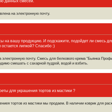
ю данных смесей.
влена на электронную почту.
ы на вашу продукцию. И подскажите, подойдет ли смесь для
 остается липкой? Спасибо :)
 электронную почту. Смесь для белкового крема "Бьянка Профи
имо смешать с сахарной пудрой, водой и взбить.
реты для украшения тортов из мастики ?
ниея тортов из мастики мы продаем. В наличии коврик для раск