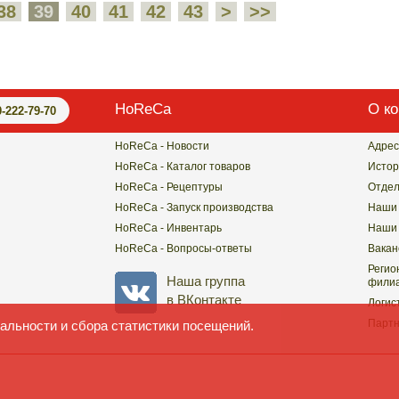
38
39
40
41
42
43
>
>>
HoReCa
О к
0-222-79-70
HoReCa - Новости
Адрес
HoReCa - Каталог товаров
Истор
HoReCa - Рецептуры
Отде
HoReCa - Запуск производства
Наши 
HoReCa - Инвентарь
Наши 
HoReCa - Вопросы-ответы
Вакан
Регио
Наша группа
филиа
в ВКонтакте
Логис
Парт
альности и сбора статистики посещений.