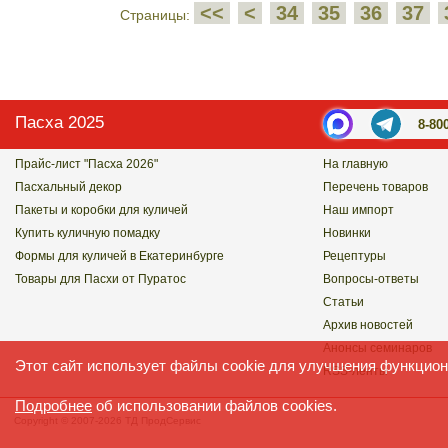
<<
<
34
35
36
37
Страницы:
Пасха 2025
8-80
Прайс-лист "Пасха 2026"
На главную
Пасхальный декор
Перечень товаров
Пакеты и коробки для куличей
Наш импорт
Купить куличную помадку
Новинки
Формы для куличей в Екатеринбурге
Рецептуры
Товары для Пасхи от Пуратос
Вопросы-ответы
Статьи
Архив новостей
Анонсы семинаров
Этот сайт использует файлы cookie для улучшения функцион
RSS-ленты
Подробнее
об использовании файлов cookies.
Copyright © 2007-2026 ТД ПродСервис