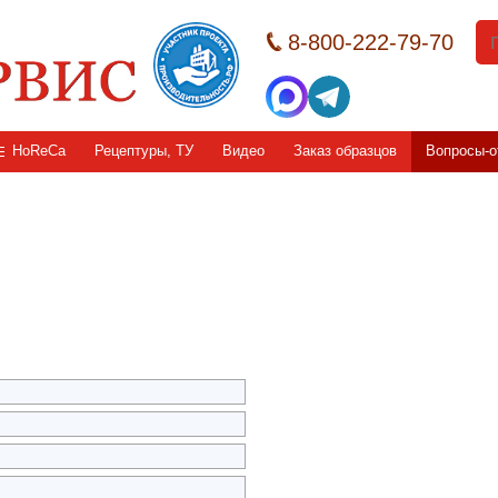
8-800-222-79-70
HoReCa
Рецептуры, ТУ
Видео
Заказ образцов
Вопросы-о