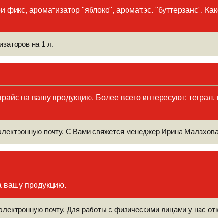
и фикс, ароматизатор "яблоко", аромат.эс. "буттерзанс". К
заторов на 1 л.
райс на вашу продукцию. Более всего интересуют: теграл, ш
 электронную почту. С Вами свяжется менеджер Ирина Малахова
а вашу продукцию.
электронную почту. Для работы с физическими лицами у нас отк