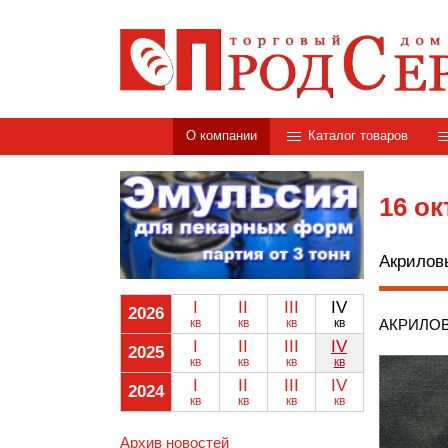
О компании
Каталог товаров
16 ок
Акрилов
I
II
III
IV
2026
кв
кв
кв
кв
АКРИЛОВ
I
II
III
IV
2025
кв
кв
кв
кв
I
II
III
IV
2024
кв
кв
кв
кв
Архив новостей