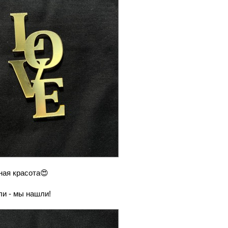
ная красота😍
и - мы нашли!