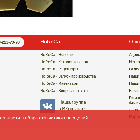
HoReCa
О к
0-222-79-70
HoReCa - Новости
Адрес
HoReCa - Каталог товаров
Истор
HoReCa - Рецептуры
Отде
HoReCa - Запуск производства
Наши 
HoReCa - Инвентарь
Наши 
HoReCa - Вопросы-ответы
Вакан
Регио
Наша группа
филиа
в ВКонтакте
Логис
Парт
альности и сбора статистики посещений.