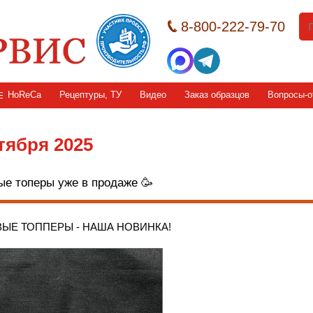
8-800-222-79-70
HoReCa
Рецептуры, ТУ
Видео
Заказ образцов
Вопросы-о
тября 2025
ые топеры уже в продаже 🥳
ЫЕ ТОППЕРЫ - НАША НОВИНКА!