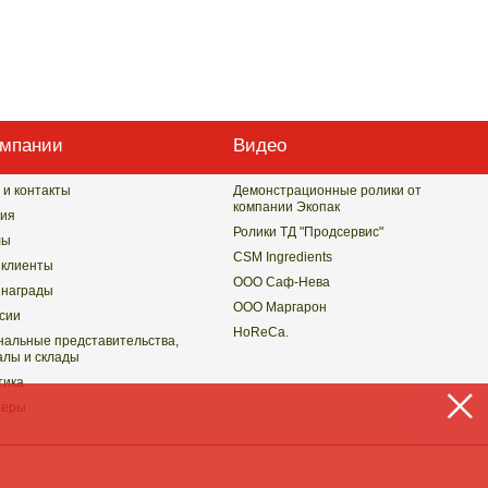
омпании
Видео
 и контакты
Демонстрационные ролики от
компании Экопак
ия
Ролики ТД "Продсервис"
лы
CSM Ingredients
клиенты
ООО Саф-Нева
награды
ООО Маргарон
сии
HoReCa.
нальные представительства,
лы и склады
тика
неры