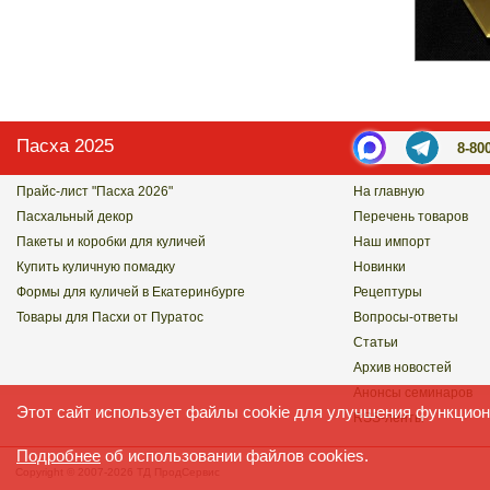
Пасха 2025
8-80
Прайс-лист "Пасха 2026"
На главную
Пасхальный декор
Перечень товаров
Пакеты и коробки для куличей
Наш импорт
Купить куличную помадку
Новинки
Формы для куличей в Екатеринбурге
Рецептуры
Товары для Пасхи от Пуратос
Вопросы-ответы
Статьи
Архив новостей
Анонсы семинаров
Этот сайт использует файлы cookie для улучшения функцион
RSS-ленты
Подробнее
об использовании файлов cookies.
Copyright © 2007-2026 ТД ПродСервис