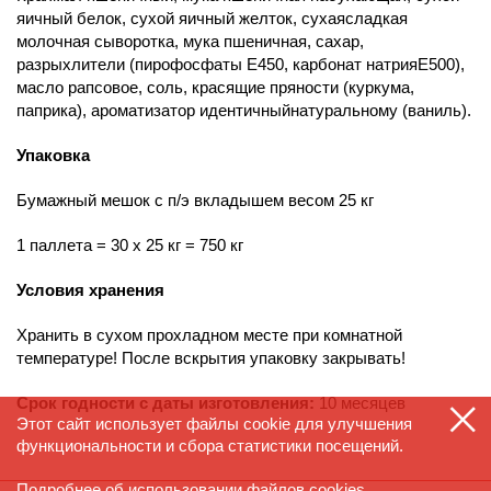
яичный белок, сухой яичный желток, сухаясладкая
молочная сыворотка, мука пшеничная, сахар,
разрыхлители (пирофосфаты Е450, карбонат натрияЕ500),
масло рапсовое, соль, красящие пряности (куркума,
паприка), ароматизатор идентичныйнатуральному (ваниль).
Упаковка
Бумажный мешок с п/э вкладышем весом 25 кг
1 паллета = 30 x 25 кг = 750 кг
Условия хранения
Хранить в сухом прохладном месте при комнатной
температуре! После вскрытия упаковку закрывать!
Срок годности с даты изготовления:
10 месяцев
Этот сайт использует файлы cookie для улучшения
функциональности и сбора статистики посещений.
Подробнее
об использовании файлов cookies.