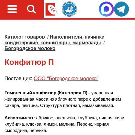
Каталог товаров
/
Наполнители, начинки
кондитерские, конфитюры, мармелады
/
Богородское молоко
Конфитюр П
Поставщик:
ООО "Богородское молоко"
Гомогенный конфитюр (Категория П) -
уваренная
желированная масса из яблочного пюре с добавлением
сахара, пектина. Структура плотная, намазываемая.
Ассортимент:
абрикос, апельсин, клубника, вишня, киви,
клубника, клюква, лимон, малина. Персик, черная
смородина, черника.