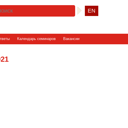
EN
тветы
Календарь семинаров
Вакансии
021