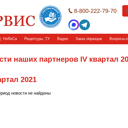
8-800-222-79-70
HoReCa
Рецептуры, ТУ
Видео
Заказ образцов
Вопросы-о
сти наших партнеров IV квартал 2
артал 2021
ериод новости не найдены