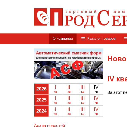
О компании
Каталог товаров
Ново
IV кв
I
II
III
IV
2026
кв
кв
кв
кв
За этот п
I
II
III
IV
2025
кв
кв
кв
кв
I
II
III
IV
2024
кв
кв
кв
кв
Архив новостей