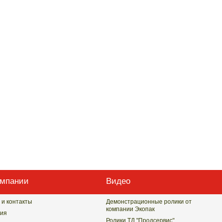
омпании
Видео
 и контакты
Демонстрационные ролики от
компании Экопак
ия
Ролики ТД "Продсервис"