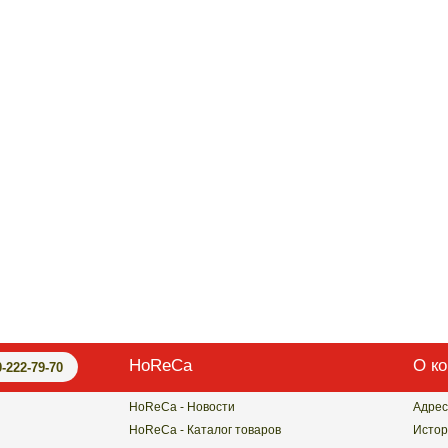
HoReCa
О к
0-222-79-70
HoReCa - Новости
Адрес
HoReCa - Каталог товаров
Истор