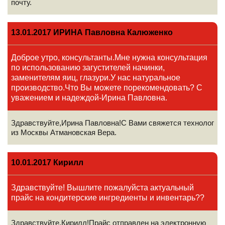
почту.
13.01.2017 ИРИНА Павловна Калюженко
Доброе утро, консультанты.Мне нужна консультация
по использованию загустителей начинки,
заменителям яиц, глазури.У нас натуральное
производство.Что Вы можете порекомендовать? С
уважением и надеждой-Ирина Павловна.
Здравствуйте,Ирина Павловна!С Вами свяжется технолог
из Москвы Атмановская Вера.
10.01.2017 Кирилл
Здравствуйте! Вышлите пожалуйста актуальный
прайс на кондитерские ингредиенты и инвентарь??
Здравствуйте,Кирилл!Прайс отправлен на электронную