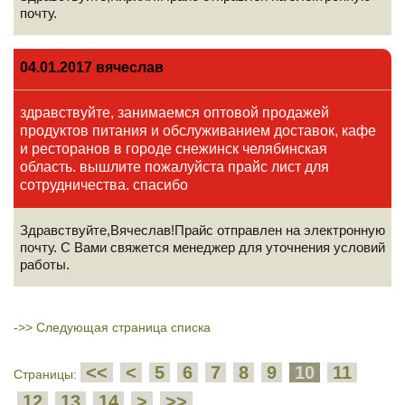
почту.
04.01.2017 вячеслав
здравствуйте, занимаемся оптовой продажей
продуктов питания и обслуживанием доставок, кафе
и ресторанов в городе снежинск челябинская
область. вышлите пожалуйста прайс лист для
сотрудничества. спасибо
Здравствуйте,Вячеслав!Прайс отправлен на электронную
почту. С Вами свяжется менеджер для уточнения условий
работы.
->>
Следующая страница списка
<<
<
5
6
7
8
9
10
11
Страницы:
12
13
14
>
>>