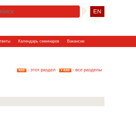
EN
тветы
Календарь семинаров
Вакансии
- этот раздел
- все разделы