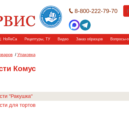
8-800-222-79-70
HoReCa
Рецептуры, ТУ
Видео
Заказ образцов
Вопросы-о
оваров
/
Упаковка
сти Комус
сти "Ракушка"
сти для тортов