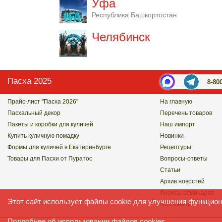
Уфа
Республика Башкортостан
Челябинск
Пасха 2025
8-80
Прайс-лист "Пасха 2026"
На главную
Пасхальный декор
Перечень товаров
Пакеты и коробки для куличей
Наш импорт
Купить куличную помадку
Новинки
Формы для куличей в Екатеринбурге
Рецептуры
Товары для Пасхи от Пуратос
Вопросы-ответы
Статьи
Архив новостей
Анонсы семинаров
Этот сайт использует файлы cookie для улучшения функцион
RSS-ленты
Подробнее
об использовании файлов cookies.