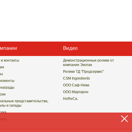
омпании
Видео
 и контакты
Демонстрационные ролики от
компании Экопак
ия
Ролики ТД "Продсервис"
лы
CSM Ingredients
клиенты
ООО Саф-Нева
награды
ООО Маргарон
сии
HoReCa.
нальные представительства,
лы и склады
тика
неры