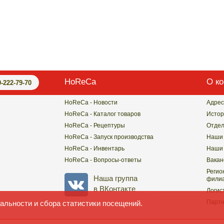
HoReCa
О к
0-222-79-70
HoReCa - Новости
Адрес
HoReCa - Каталог товаров
Истор
HoReCa - Рецептуры
Отде
HoReCa - Запуск производства
Наши 
HoReCa - Инвентарь
Наши 
HoReCa - Вопросы-ответы
Вакан
Регио
Наша группа
филиа
в ВКонтакте
Логис
Парт
альности и сбора статистики посещений.