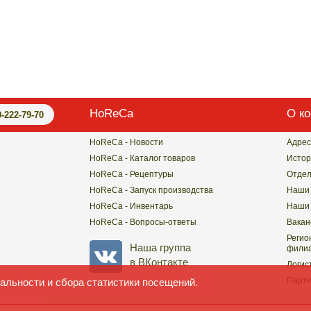
HoReCa
О к
0-222-79-70
HoReCa - Новости
Адрес
HoReCa - Каталог товаров
Истор
HoReCa - Рецептуры
Отде
HoReCa - Запуск производства
Наши 
HoReCa - Инвентарь
Наши 
HoReCa - Вопросы-ответы
Вакан
Регио
Наша группа
филиа
в ВКонтакте
Логис
Парт
альности и сбора статистики посещений.