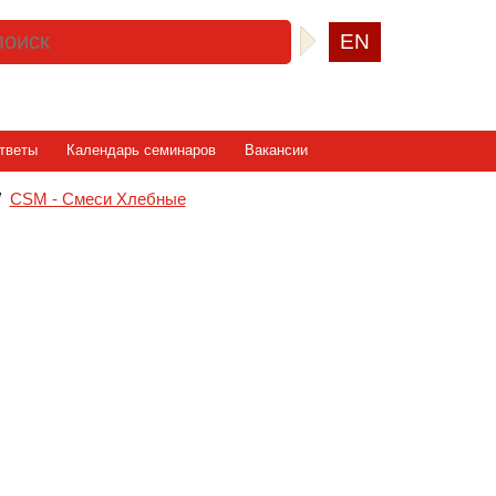
EN
тветы
Календарь семинаров
Вакансии
/
CSM - Смеси Хлебные