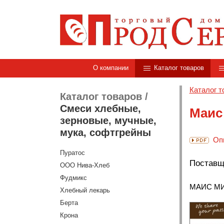
О компании
Каталог товаров
Каталог т
Каталог товаров
/
Смеси хлебные,
Маис
зерновые, мучные,
мука, софтгрейны
Оп
Пуратос
Поставщ
ООО Нива-Хлеб
Фудмикс
МАИС М
Хлебный лекарь
Берта
Крона