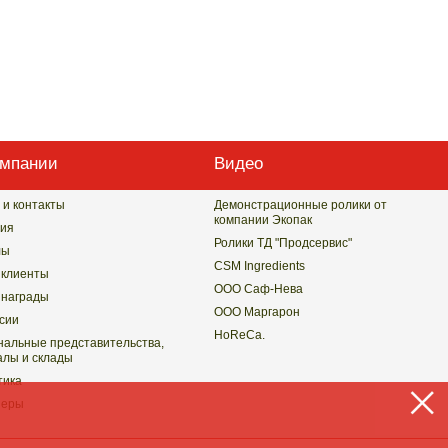
омпании
Видео
 и контакты
Демонстрационные ролики от
компании Экопак
ия
Ролики ТД "Продсервис"
лы
CSM Ingredients
клиенты
ООО Саф-Нева
награды
ООО Маргарон
сии
HoReCa.
нальные представительства,
лы и склады
тика
неры