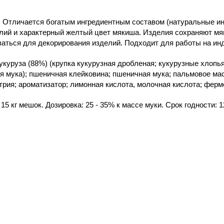
: Отличается богатым ингредиентным составом (натуральные и
лий и характерный желтый цвет мякиша. Изделия сохраняют мяг
аться для декорирования изделий. Подходит для работы на ин
укуруза (88%) (крупка кукурузная дробленая; кукурузные хлопь
я мука); пшеничная клейковина; пшеничная мука; пальмовое мас
трия; ароматизатор; лимонная кислота, молочная кислота; ферм
 15 кг мешок. Дозировка: 25 - 35% к массе муки. Срок годности: 