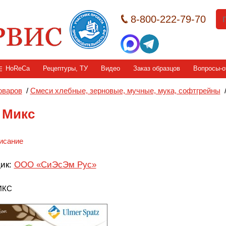
8-800-222-79-70
HoReCa
Рецептуры, ТУ
Видео
Заказ образцов
Вопросы-о
оваров
/
Смеси хлебные, зерновые, мучные, мука, софтгрейны
 Микс
исание
ик:
ООО «СиЭсЭм Рус»
ИКС