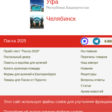
Уфа
Республика Башкортостан
Челябинск
Пасха 2025
8-80
Прайс-лист "Пасха 2026"
На главную
Пасхальный декор
Перечень товаров
Пакеты и коробки для куличей
Наш импорт
Купить куличную помадку
Новинки
Формы для куличей в Екатеринбурге
Рецептуры
Товары для Пасхи от Пуратос
Вопросы-ответы
Статьи
Архив новостей
Анонсы семинаров
Этот сайт использует файлы cookie для улучшения функцион
RSS-ленты
Подробнее
об использовании файлов cookies.