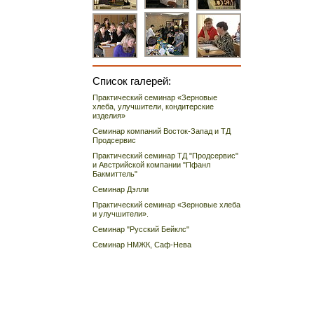
Список галерей:
Практический семинар «Зерновые
хлеба, улучшители, кондитерские
изделия»
Семинар компаний Восток-Запад и ТД
Продсервис
Практический семинар ТД "Продсервис"
и Австрийской компании "Пфанл
Бакмиттель"
Семинар Дэлли
Практический семинар «Зерновые хлеба
и улучшители».
Семинар "Русский Бейклс"
Семинар НМЖК, Саф-Нева