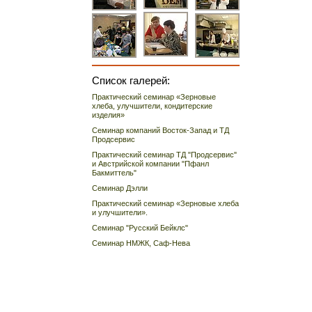
Список галерей:
Практический семинар «Зерновые
хлеба, улучшители, кондитерские
изделия»
Семинар компаний Восток-Запад и ТД
Продсервис
Практический семинар ТД "Продсервис"
и Австрийской компании "Пфанл
Бакмиттель"
Семинар Дэлли
Практический семинар «Зерновые хлеба
и улучшители».
Семинар "Русский Бейклс"
Семинар НМЖК, Саф-Нева