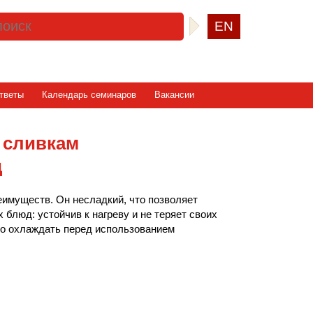
EN
тветы
Календарь семинаров
Вакансии
 сливкам
д
еимуществ. Он несладкий, что позволяет
блюд: устойчив к нагреву и не теряет своих
ьно охлаждать перед использованием