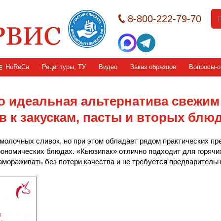
8-800-222-79-70
HoReCa
Рецептуры, ТУ
Видео
Заказ образцов
Вопросы-о
то идеальная альтернатива свежим
 к закускам, пасты и вторых блю
 молочных сливок, но при этом обладает рядом практических пр
ономических блюдах. «Кьюзипак» отлично подходит для горячих 
 замораживать без потери качества и не требуется предварител