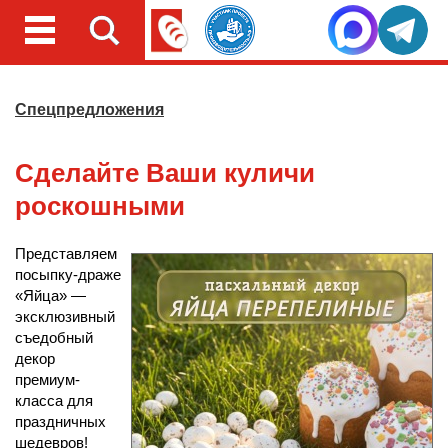
Спецпредложения
Сделайте Ваши куличи
роскошными
Представляем
посыпку-драже
«Яйца» —
эксклюзивный
съедобный
декор
премиум-
класса для
праздничных
шедевров!