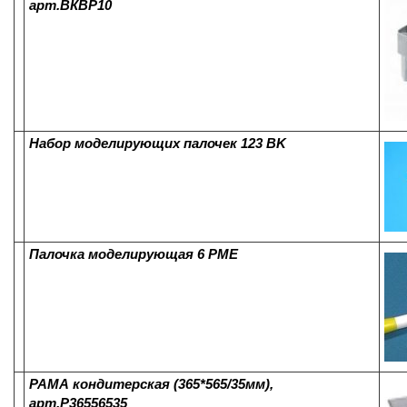
арт.ВКВР10
Набор моделирующих палочек 123 BK
Палочка моделирующая 6 PME
РАМА кондитерская (365*565/35мм),
арт.Р36556535