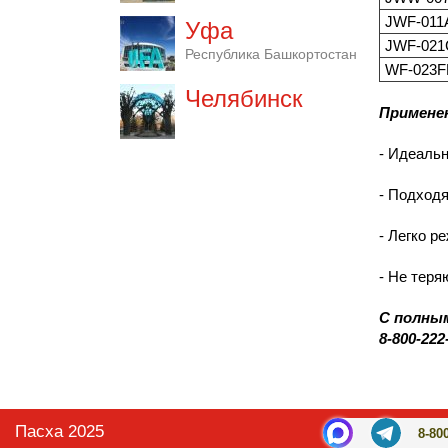
JWF-011
Уфа
JWF-021
Республика Башкортостан
WF-023F
Челябинск
Примене
- Идеальн
- Подходя
- Легко р
- Не теря
С полным
8-800
-
222
Пасха 2025
8-80