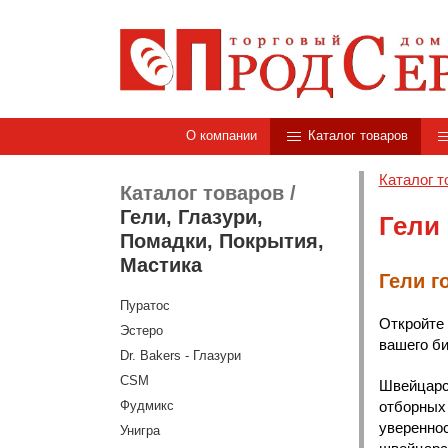
О компании
Каталог товаров
Каталог т
Каталог товаров
/
Гели, Глазури,
Гели
Помадки, Покрытия,
Мастика
Гели г
Пуратос
Откройте 
Эстеро
вашего би
Dr. Bakers - Глазури
CSM
Швейцарс
Фудмикс
отборных 
увереннос
Унигра