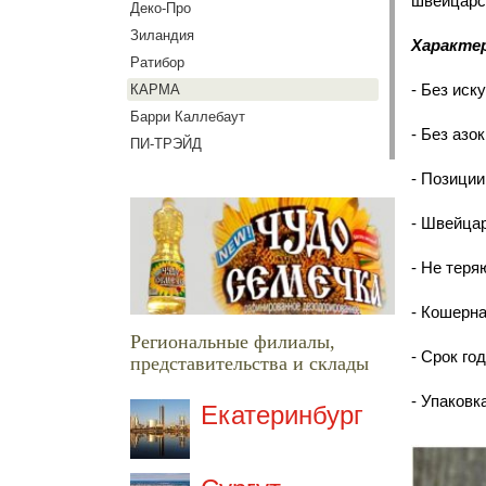
швейцарс
Деко-Про
Зиландия
Характе
Ратибор
- Без иск
КАРМА
Барри Каллебаут
- Без азо
ПИ-ТРЭЙД
- Позиции
- Швейцар
- Не теря
- Кошерна
Региональные филиалы,
- Срок го
представительства и склады
- Упаковка:
Екатеринбург