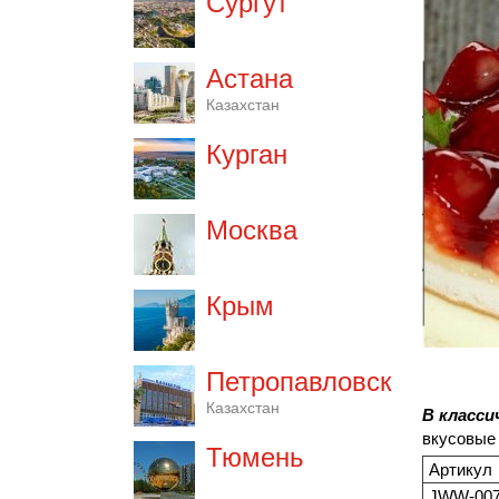
Сургут
Астана
Казахстан
Курган
Москва
Крым
Петропавловск
Казахстан
В класси
вкусовые 
Тюмень
Артикул
JWW-007