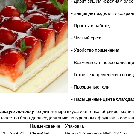
- Дарит вашим изделиям блес
- Защищает изделия и сохран
- Просты в работе;
- Чистый cрез;
- Удобство применения;
- Возможность персонализаци
- Готовые к применению позиц
- Прозрачные гели;
- Насыщенные цвета благодар
ческую линейку
входит четыре вкуса и оттенка: абрикос, мали
качества благодаря содержанию натуральных фруктов в состав
Наименование
Упаковка
CLEAR-671
Clear-Gel
Ведро 1 (фасовка ИМ), 12,5 кг