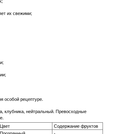
к;
яет их свежими;
и;
ии;
я особой рецептуре.
на, клубника, нейтральный. Превосходные
е.
Цвет
Содержание фруктов
Прозрачный
-