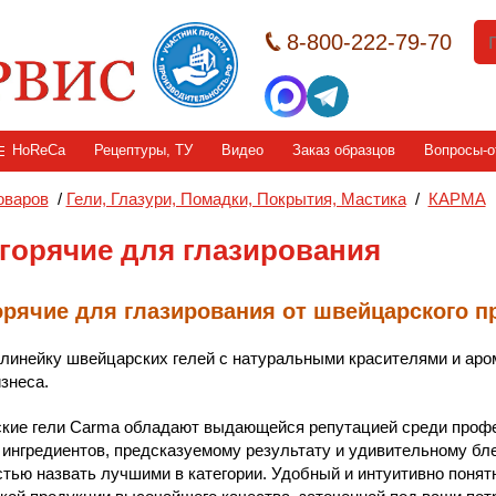
8-800-222-79-70
HoReCa
Рецептуры, ТУ
Видео
Заказ образцов
Вопросы-о
оваров
/
Гели, Глазури, Помадки, Покрытия, Мастика
/
КАРМА
 горячие для глазирования
орячие для глазирования от швейцарского 
линейку швейцарских гелей с натуральными красителями и аро
знеса.
кие гели Carma обладают выдающейся репутацией среди профе
ингредиентов, предсказуемому результату и удивительному бл
тью назвать лучшими в категории. Удобный и интуитивно поня