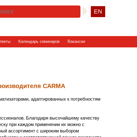
EN
тветы
Календарь семинаров
Вакансии
производителя CARMA
матизаторами, адаптированных к потребностям
ссионалов. Благодаря высочайшему качеству
еску при каждом применении их можно с
тный ассортимент с широким выбором