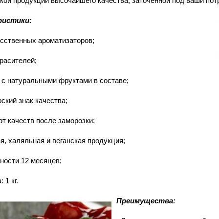
кой продукции высочайшего качества, заточенной под ваши по
ристики:
усственных ароматизаторов;
красителей;
 с натуральными фруктами в составе;
ский знак качества;
ют качеств после заморозки;
я, халяльная и веганская продукция;
дности 12 месяцев;
 1 кг.
Преимущества: