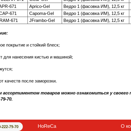
APR-671
Aprico-Gel
Ведро 1 (фасовка ИМ), 12,5 кг
CAP-671
Capoma-Gel
Ведро 1 (фасовка ИМ), 12,5 кг
RAM-671
JFrambo-Gel
Ведро 1 (фасовка ИМ), 12,5 кг
ние:
ое покрытие и стойкий блеск;
т для нанесения кистью и машиной;
ежутся;
ют качеств после заморозки.
 ассортиментом товаров можно ознакомиться у своего п
-79
-70.
HoReCa
О к
0-222-79-70