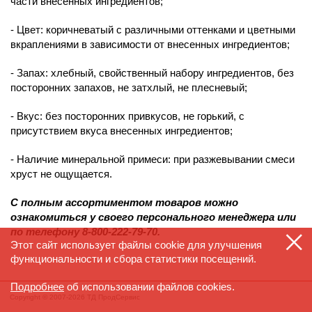
части внесенных ингредиентов;
- Цвет: коричневатый с различными оттенками и цветными
вкраплениями в зависимости от внесенных ингредиентов;
- Запах: хлебный, свойственный набору ингредиентов, без
посторонних запахов, не затхлый, не плесневый;
- Вкус: без посторонних привкусов, не горький, с
присутствием вкуса внесенных ингредиентов;
- Наличие минеральной примеси: при разжевывании смеси
хруст не ощущается.
С полным ассортиментом товаров можно
ознакомиться у своего персонального менеджера или
по телефону
8-800
-
222-79
-70.
Этот сайт использует файлы cookie для улучшения
функциональности и сбора статистики посещений.
Подробнее
об использовании файлов cookies.
Copyright © 2007-2026 ТД ПродСервис