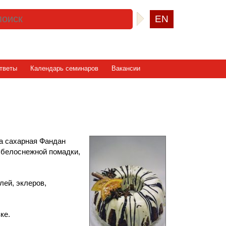
EN
тветы
Календарь семинаров
Вакансии
а сахарная Фандан
 белоснежной помадки,
лей, эклеров,
ке.