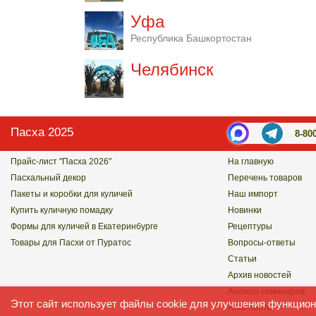
Уфа
Республика Башкортостан
Челябинск
Пасха 2025
8-80
Прайс-лист "Пасха 2026"
На главную
Пасхальный декор
Перечень товаров
Пакеты и коробки для куличей
Наш импорт
Купить куличную помадку
Новинки
Формы для куличей в Екатеринбурге
Рецептуры
Товары для Пасхи от Пуратос
Вопросы-ответы
Статьи
Архив новостей
Анонсы семинаров
Этот сайт использует файлы cookie для улучшения функцион
RSS-ленты