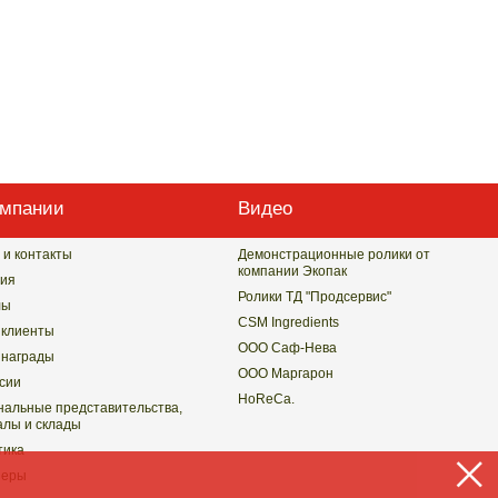
омпании
Видео
 и контакты
Демонстрационные ролики от
компании Экопак
ия
Ролики ТД "Продсервис"
лы
CSM Ingredients
клиенты
ООО Саф-Нева
награды
ООО Маргарон
сии
HoReCa.
нальные представительства,
лы и склады
тика
неры