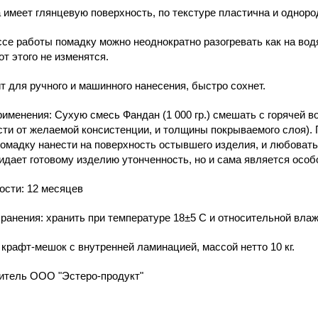
 имеет глянцевую поверхность, по текстуре пластична и одноро
ссе работы помадку можно неоднократно разогревать как на водя
от этого не изменятся.
т для ручного и машинного нанесения, быстро сохнет.
именения: Сухую смесь Фандан (1 000 гр.) смешать с горячей во
ти от желаемой консистенции, и толщины покрываемого слоя).
омадку нанести на поверхность остывшего изделия, и любоват
идает готовому изделию утонченность, но и сама является осо
ости: 12 месяцев
ранения: хранить при температуре 18±5 С и относительной вла
 крафт-мешок с внутренней ламинацией, массой нетто 10 кг.
итель ООО "Эстеро-продукт"