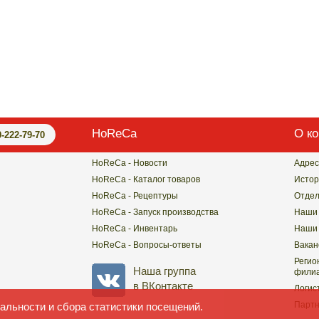
HoReCa
О к
0-222-79-70
HoReCa - Новости
Адрес
HoReCa - Каталог товаров
Истор
HoReCa - Рецептуры
Отде
HoReCa - Запуск производства
Наши 
HoReCa - Инвентарь
Наши 
HoReCa - Вопросы-ответы
Вакан
Регио
Наша группа
филиа
в ВКонтакте
Логис
Парт
альности и сбора статистики посещений.