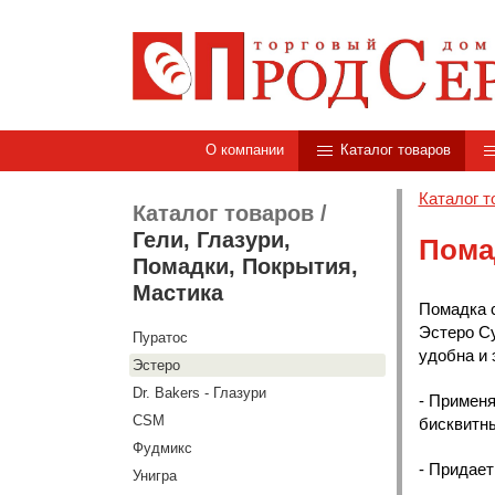
О компании
Каталог товаров
Каталог т
Каталог товаров
/
Гели, Глазури,
Пома
Помадки, Покрытия,
Мастика
Помадка с
Эстеро Су
Пуратос
удобна и 
Эстеро
Dr. Bakers - Глазури
- Применя
CSM
бисквитны
Фудмикс
- Придает
Унигра