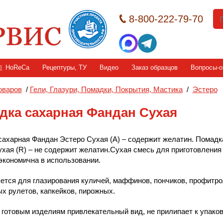
8-800-222-79-70
HoReCa
Рецептуры, ТУ
Видео
Заказ образцов
Вопросы-о
оваров
/
Гели, Глазури, Помадки, Покрытия, Мастика
/
Эстеро
дка сахарная Фандан Сухая
ахарная Фандан Эстеро Сухая (А) – содержит желатин. Помадк
хая (R) – не содержит желатин.Сухая смесь для приготовления
экономична в использовании.
ется для глазирования куличей, маффинов, пончиков, профитро
х рулетов, капкейков, пирожных.
 готовым изделиям привлекательный вид, не прилипает к упаков