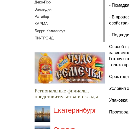
Деко-Про
- Помадка
Зиландия
Ратибор
- В проце
свойства 
КАРМА
Барри Каллебаут
- Подходи
ПИ-ТРЭЙД
Способ пр
зависимос
Готовую п
только пр
Срок годн
Условия х
Региональные филиалы,
представительства и склады
Упаковка:
Екатеринбург
Производ