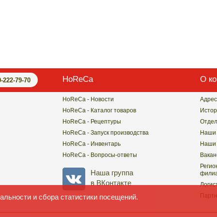
HoReCa
О к
0-222-79-70
HoReCa - Новости
Адрес
HoReCa - Каталог товаров
Истор
HoReCa - Рецептуры
Отде
HoReCa - Запуск производства
Наши 
HoReCa - Инвентарь
Наши 
HoReCa - Вопросы-ответы
Вакан
Регио
Наша группа
филиа
в ВКонтакте
Логис
Парт
альности и сбора статистики посещений.