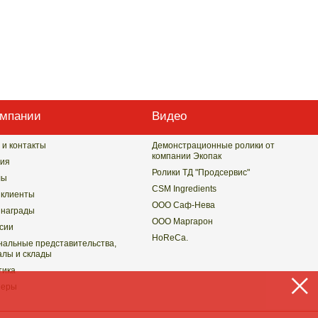
омпании
Видео
 и контакты
Демонстрационные ролики от
компании Экопак
ия
Ролики ТД "Продсервис"
лы
CSM Ingredients
клиенты
ООО Саф-Нева
награды
ООО Маргарон
сии
HoReCa.
нальные представительства,
лы и склады
тика
неры