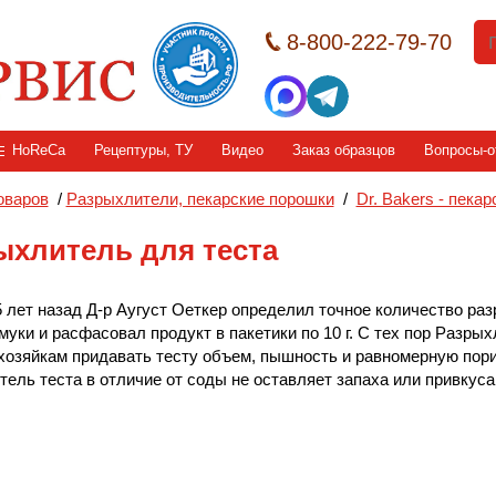
8-800-222-79-70
HoReCa
Рецептуры, ТУ
Видео
Заказ образцов
Вопросы-о
оваров
/
Разрыхлители, пекарские порошки
/
Dr. Bakers - пека
ыхлитель для теста
 лет назад Д-р Аугуст Оеткер определил точное количество ра
 муки и расфасовал продукт в пакетики по 10 г. С тех пор Разрых
хозяйкам придавать тесту объем, пышность и равномерную пори
ель теста в отличие от соды не оставляет запаха или привкуса