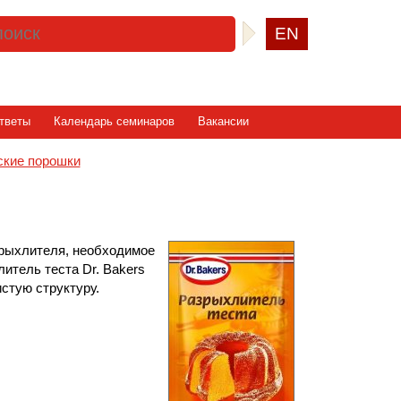
EN
тветы
Календарь семинаров
Вакансии
рские порошки
зрыхлителя, необходимое
литель теста Dr. Bakers
стую структуру.