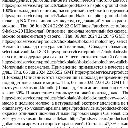
наслаждение, приготовленное из экологически чистого какао. П
https://prodservice.ru/products/kakaoprod/kakao-napitok-ground-da
100% шоколадный напиток, насыщенный, глубокий и идеально 
https://prodservice.ru/products/kakaoprod/kakao-napitok-ground-dar
шоколад NXT со сливочным вкусом, содержащий молоко растител
можно...
Thu, 06 Jun 2024 22:26:22 GMT
https://prodservice.ru/p
9-kakao-20
[Шоколад] Описание: шоколад молочный без сахара. С
можно ознакомиться у своего...
Thu, 06 Jun 2024 22:20:45 GMT
https://prodservice.ru/products/chokolade/shokolad-molochnyy-select
Нежный шоколад с натуральной ванилью; - Обладает сбалансир
select-nat-vanil-kod-823
https://prodservice.ru/products/chokolade/s
вкусом, не содержащим сахара. У него восхитительный сбаланс
https://prodservice.ru/products/chokolade/shokolad-molochnyy-calleb
Молочный с карамелью. Применение: применяется в качестве к
для...
Thu, 06 Jun 2024 22:05:52 GMT
https://prodservice.ru/prod
[Шоколад] Описание: этот вкуснейший шоколад непременно уди
подойдет для ароматизации...
Thu, 06 Jun 2024 22:01:22 GMT
ht
rozovyy-so-vkusom-klubniki
[Шоколад] Описание: шоколад имеет
какао: 30%. Применение: используется такой шоколад, как...
Th
https://prodservice.ru/products/chokolade/shokolad-oranzhevyy-so-v
масло и цельное молоко, а натуральный экстракт апельсина не 
oranzhevyy-so-vkusom-apelsina
https://prodservice.ru/products/cho
окраска отличают шоколад Лимон торговой марки Callebaut. Со
zelenyy-so-vkusom-limona-callebaut
https://prodservice.ru/product
добавления ароматизаторов и красителей. Состав: - 47,3% какао