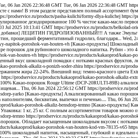
Tue, 06 Jan 2026 22:36:48 GMT
Tue, 06 Jan 2026 22:36:48 GMT
http
те с нами! В этом разделе представлен полный ассортимент бу
tps://prodservice.ru/products/pasha-kulichi/formy-dlya-kulichej
https://
ованное дезодорированное 100 % чистое какао-масло первого
03 Jul 2025 10:13:41 GMT
https://prodservice.ru/products/belkolad-o
 добавки] ЛЕЦИТИН ГИДРОЛИЗОВАННЫЙ!!! А также Эмульгатор
ин, прошедший ферментативный гидролиз, благодаря...
Wed, 2
dnyy-napitok-poroshok-van-houten-vh
[Какао-продукты] Шоколадный 
ре порошок для рубинового шоколадного напитка. Рубин - это 4-
shok-van-houten-vh
https://prodservice.ru/products/kakaoprod/kakao-po
нный вкус шоколадной помадки с нотками красных фруктов, лесн
akao-poroshok-alkaliz-s-ponizh-soder-zhira
https://prodservice.ru/pro
анием жира 22-24%. Внешний вид: темно-красного цвета Extra B
https://prodservice.ru/products/kakaoprod/kakao-poroshok-alkaliz-ext
y 100% Какао-порошок Rouge Ultime (DCP-20RULTI-89B) алкали
ищевая...
Thu, 06 Jun 2024 22:56:12 GMT
https://prodservice.ru/pr
ensdorp-yarko
[Какао-продукты] Алкализированный какао порошок B
 наполнителям, бисквитам, выпечки и печенью....
Thu, 06 Jun 2
kaoprod/kakao-poroshok-alkaliz-bensdorp-temno
[Какао-продукты] Ка
паковка: 1 кг, 25 кг. С полным ассортиментом товаров можно оз
ensdorp-temno
https://prodservice.ru/products/kakaoprod/kakao-poros
порошок. Обладает насыщенным шоколадным вкусом с нотками ка
products/kakaoprod/kakao-poroshok-van-houten-kod-vm-78135-v65
http
 100% шоколадный напиток, насыщенный, глубокий и идеально 