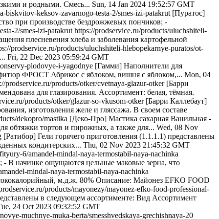
зкими и родными. Смесь...
Sun, 14 Jan 2024 19:52:57 GMT
lya-biskvitov-keksov-zavarnogo-testa-2/smes-izi-patakrut
[Пуратос]
тво при производстве бездрожжевых пончиков; -
esta-2/smes-izi-patakrut
https://prodservice.ru/products/uluchshiteli-
щения плесневения хлеба и заболевания картофельной
ps://prodservice.ru/products/uluchshiteli-hlebopekarnye-puratos/ot-
..
Fri, 22 Dec 2023 05:59:24 GMT
-8/konservy-plodovye-i-yagodnye
[Гамми] Наполнители для
итюр ФРОСТ Абрикос с яблоком, вишня с яблоком,...
Mon, 04
s://prodservice.ru/products/otker/cvetnaya-glazur-otker
[Барри
мендована для глазирования. Ассортимент: белая, тёмная.
ervice.ru/products/otker/glazur-so-vkusom-otker
[Барри Каллебаут]
ования, изготовления желе и гляссажа. В своем составе
roducts/dekopro/mastika
[Деко-Про] Мастика сахарная Ванильная -
ля обтяжки тортов и пирожных, а также для...
Wed, 08 Nov
eg
[Ратибор] Гели горячего приготовления (1.1.1.1) представлены
жденных кондитерских...
Thu, 02 Nov 2023 21:45:32 GMT
onfityury-6/amandel-mindal-naya-termostabil-naya-nachinka
; - В начинке ощущаются цельные маковые зерна, что
-6/amandel-mindal-naya-termostabil-naya-nachinka
ококалорийный, м.д.ж. 80% Описание: Майонез EFKO FOOD
//prodservice.ru/products/mayonezy/mayonez-efko-food-professional-
едставлены в следующем ассортименте: Вид Ассортимент
Tue, 24 Oct 2023 09:32:52 GMT
-zernovye-muchnye-muka-berta/smesshvedskaya-grechishnaya-20