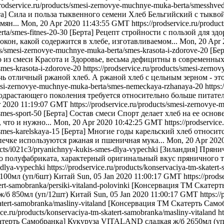
/prodservice.ru/products/smesi-zernovye-muchnye-muka-berta/smesshve
та] Сила и польза тыквенного семени Хлеб Бельгийский с тыкво
мян...
Mon, 20 Apr 2020 11:43:55 GMT
https://prodservice.ru/prod
rta/smes-fitnes-20-30
[Берта] Рецепт стройности с пользой для зд
он, какой содержится в хлебе, изготавливаемом...
Mon, 20 Apr
ucts/smesi-zernovye-muchnye-muka-berta/smes-krasota-i-zdorove-20
[Бе
 из смеси Красота и Здоровье, весьма дефицитны в современных.
smes-krasota-i-zdorove-20
https://prodservice.ru/products/smesi-zer
ь отличный ржаной хлеб. А ржаной хлеб с цельным зерном - это,
smesi-zernovye-muchnye-muka-berta/smes-nemeckaya-rzhanaya-20
https
одрастающего поколения требуется относительно больше питател
r 2020 11:19:07 GMT
https://prodservice.ru/products/smesi-zernovye
/smes-sport-50
[Берта] Состав смеси Спорт делает хлеб на ее осн
 что и нужно...
Mon, 20 Apr 2020 10:42:25 GMT
https://prodservi
/smes-karelskaya-15
[Берта] Многие годы карельский хлеб относит
печке используются ржаная и пшеничная мука...
Mon, 20 Apr 202
ducts/i021c3/pryanichnyy-kukis-smes-dlya-vypechki
[Зиландия] Пря
луфабриката, характерный оригинальный вкус пряничного тест
-dlya-vypechki
https://prodservice.ru/products/konservaciya-tm-skate
00мл (уп/6шт) Китай
Sun, 05 Jan 2020 11:00:17 GMT
https://prod
tert-samobranka/persiki-vitaland-polovinki
[Консервация ТМ Скатерт
/б 850мл (уп/12шт) Китай
Sun, 05 Jan 2020 11:00:17 GMT
https:/
katert-samobranka/masliny-vitaland
[Консервация ТМ Скатерть Сам
vice.ru/products/konservaciya-tm-skatert-samobranka/masliny-vitaland
h
терть Самобранка] Кукуруза VITALAND сладкая ж/б 2650мл (уп