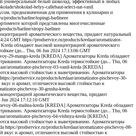
ый универсальный белый шоколад, эффективный в любых
okolade/shokolad-belyy-callebaut-select-nat-vanil
соусом, предназначенная для применения в кулинарии и
ru/products/barline/topingi-barlineee
ссортименте которой представлены многочисленные
/products/barline/siropy-barlinee
нцентрацией ароматического вещества, придают натуральный
:14:24 GMT
https://prodservice.ru/products/kredaar/aromatizator-
Kreda обладают высокой концентрацией ароматического
йкие (до...
Thu, 06 Jun 2024 17:13:06 GMT
chevoy-29-mango-kreda
[KREDA] Ароматизаторы Kreda обладают
триванию. Ароматизаторы Kreda термостойкие (до...
Thu, 06
edaar/aromatizator-pischevoy-03-vanil-kreda
[KREDA]
аются высокой стойкостью к выветриванию. Ароматизаторы
https://prodservice.ru/products/kredaar/aromatizator-pischevoy-30-
вкус и аромат, отличаются высокой стойкостью к
omatizator-pischevoy-30-grusha-kreda
концентрацией ароматического вещества, придают
6 Jun 2024 17:12:10 GMT
schevoy-06-malina-kreda
[KREDA] Ароматизаторы Kreda обладают
триванию. Ароматизаторы Kreda термостойкие (до...
Thu, 06
edaar/aromatizator-pischevoy-04-vishnya-kreda
[KREDA]
аются высокой стойкостью к выветриванию. Ароматизаторы
eda
https://prodservice.ru/products/kredaar/aromatizator-pischevoy-08-
 вкус и аромат, отличаются высокой стойкостью к