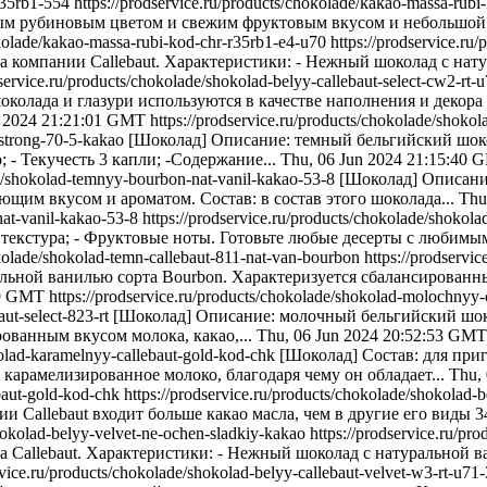
r35rb1-554
https://prodservice.ru/products/chokolade/kakao-massa-rub
ным рубиновым цветом и свежим фруктовым вкусом и небольшой 
okolade/kakao-massa-rubi-kod-chr-r35rb1-e4-u70
https://prodservice.ru
а компании Callebaut. Характеристики: - Нежный шоколад с на
dservice.ru/products/chokolade/shokolad-belyy-callebaut-select-cw2-rt-
колада и глазури используются в качестве наполнения и декора
n 2024 21:21:01 GMT
https://prodservice.ru/products/chokolade/shok
-strong-70-5-kakao
[Шоколад] Описание: темный бельгийский шоко
- Текучесть 3 капли; -Содержание...
Thu, 06 Jun 2024 21:15:40
de/shokolad-temnyy-bourbon-nat-vanil-kakao-53-8
[Шоколад] Описани
ющим вкусом и ароматом. Состав: в состав этого шоколада...
Thu
nat-vanil-kakao-53-8
https://prodservice.ru/products/chokolade/shokol
 текстура; - Фруктовые ноты. Готовьте любые десерты с любимы
okolade/shokolad-temn-callebaut-811-nat-van-bourbon
https://prodservi
льной ванилью сорта Bourbon. Характеризуется сбалансированн
49 GMT
https://prodservice.ru/products/chokolade/shokolad-molochnyy-c
aut-select-823-rt
[Шоколад] Описание: молочный бельгийский шоко
ованным вкусом молока, какао,...
Thu, 06 Jun 2024 20:52:53 GMT
kolad-karamelnyy-callebaut-gold-kod-chk
[Шоколад] Состав: для при
карамелизированное молоко, благодаря чему он обладает...
Thu,
baut-gold-kod-chk
https://prodservice.ru/products/chokolade/shokolad-
 Callebaut входит больше какао масла, чем в другие его виды 3
shokolad-belyy-velvet-ne-ochen-sladkiy-kakao
https://prodservice.ru/pr
 Callebaut. Характеристики: - Нежный шоколад с натуральной в
rvice.ru/products/chokolade/shokolad-belyy-callebaut-velvet-w3-rt-u71