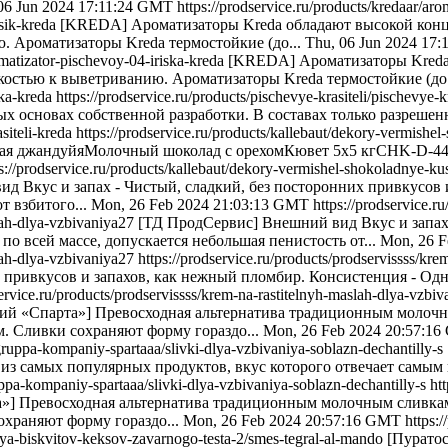
06 Jun 2024 17:11:24 GMT
https://prodservice.ru/products/kredaar/ar
rsik-kreda
[KREDA] Ароматизаторы Kreda обладают высокой конц
. Ароматизаторы Kreda термостойкие (до...
Thu, 06 Jun 2024 17
omatizator-pischevoy-04-iriska-kreda
[KREDA] Ароматизаторы Kreda 
костью к выветриванию. Ароматизаторы Kreda термостойкие (до.
ska-kreda
https://prodservice.ru/products/pischevye-krasiteli/pischevye-k
 основах собственной разработки. В составах только разрешенн
siteli-kreda
https://prodservice.ru/products/kallebaut/dekory-vermish
я джандуйяМолочный шоколад с орехомКювет 5x5 кгCHK-D-445
s://prodservice.ru/products/kallebaut/dekory-vermishel-shokoladnye-ku
д Вкус и запах - Чистый, сладкий, без посторонних привкусов и
т взбитого...
Mon, 26 Feb 2024 21:03:13 GMT
https://prodservice.r
slah-dlya-vzbivaniya27
[ТД ПродСервис] Внешний вид Вкус и запах 
о всей массе, допускается небольшая пенистость от...
Mon, 26 F
slah-dlya-vzbivaniya27
https://prodservice.ru/products/prodservissss/kr
 привкусов и запахов, как нежный пломбир. Консистенция - Одн
service.ru/products/prodservissss/krem-na-rastitelnyh-maslah-dlya-vzbi
ий «Спарта»] Превосходная альтернатива традиционным молочн
. Сливки сохраняют форму гораздо...
Mon, 26 Feb 2024 20:57:1
/gruppa-kompaniy-spartaaa/slivki-dlya-vzbivaniya-soblazn-dechantilly-s
з самых популярных продуктов, вкус которого отвечает самым 
uppa-kompaniy-spartaaa/slivki-dlya-vzbivaniya-soblazn-dechantilly-s
ht
»] Превосходная альтернатива традиционным молочным сливкам
охраняют форму гораздо...
Mon, 26 Feb 2024 20:57:16 GMT
https:
dlya-biskvitov-keksov-zavarnogo-testa-2/smes-tegral-al-mando
[Пурато