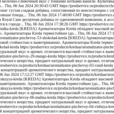
й молочно-сливочный вкус с тонкими нотками ванили. Культов
..
Thu, 06 Jun 2024 20:30:43 GMT
https://prodservice.ru/products/ch
ппинг густая сладкая добавка, сопоставимая по консистенции с 
овные блюда,...
Thu, 06 Jun 2024 17:40:00 GMT
https://prodservice.
оп Royal Cane десертная добавка от одноименной компании, в а
я в городе...
Thu, 06 Jun 2024 17:38:26 GMT
https://prodservice.ru
ubnika-kreda
[KREDA] Ароматизаторы Kreda обладают высокой ко
. Ароматизаторы Kreda термостойкие (до...
Thu, 06 Jun 2024 17
r/aromatizator-pischevoy-53-shokolad-kreda
[KREDA] Ароматизаторы 
сокой стойкостью к выветриванию. Ароматизаторы Kreda термосто
okolad-kreda
https://prodservice.ru/products/kredaar/aromatizator-pis
уральный вкус и аромат, отличаются высокой стойкостью к выве
omatizator-pischevoy-29-mango-kreda
https://prodservice.ru/products/kr
ического вещества, придают натуральный вкус и аромат, отлич
/prodservice.ru/products/kredaar/aromatizator-pischevoy-03-vanil-kreda
онцентрацией ароматического вещества, придают натуральный 
06 Jun 2024 17:12:27 GMT
https://prodservice.ru/products/kredaar/ar
marakuyya-kreda
[KREDA] Ароматизаторы Kreda обладают высокой 
выветриванию. Ароматизаторы Kreda термостойкие (до...
Thu, 0
arakuyya-kreda
https://prodservice.ru/products/kredaar/aromatizator-pi
уральный вкус и аромат, отличаются высокой стойкостью к выве
matizator-pischevoy-06-malina-kreda
https://prodservice.ru/products/kr
ического вещества, придают натуральный вкус и аромат, отлич
/prodservice.ru/products/kredaar/aromatizator-pischevoy-04-vishnya-kr
концентрацией ароматического вещества, придают натуральный