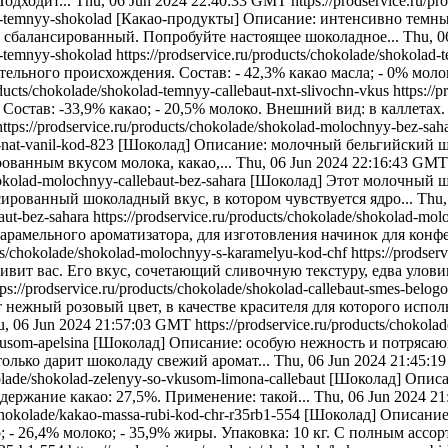
одходит...
Thu, 06 Jun 2024 22:40:33 GMT
https://prodservice.ru/
rk-temnyy-shokolad
[Какао-продукты] Описание: интенсивно темн
сбалансированный. Попробуйте настоящее шоколадное...
Thu, 0
k-temnyy-shokolad
https://prodservice.ru/products/chokolade/shokolad
ьного происхождения. Состав: - 42,3% какао масла; - 0% молока
roducts/chokolade/shokolad-temnyy-callebaut-nxt-slivochn-vkus
https://
остав: -33,9% какао; - 20,5% молоко. Внешний вид: в каллетах.
https://prodservice.ru/products/chokolade/shokolad-molochnyy-bez-sah
-nat-vanil-kod-823
[Шоколад] Описание: молочный бельгийский шо
ованным вкусом молока, какао,...
Thu, 06 Jun 2024 22:16:43 GMT
hokolad-molochnyy-callebaut-bez-sahara
[Шоколад] Этот молочный шо
ированный шоколадный вкус, в котором чувствуется ядро...
Thu,
aut-bez-sahara
https://prodservice.ru/products/chokolade/shokolad-m
арамельного ароматизатора, для изготовления начинок для конф
ucts/chokolade/shokolad-molochnyy-s-karamelyu-kod-chf
https://prodse
вит вас. Его вкус, сочетающий сливочную текстуру, едва улови
tps://prodservice.ru/products/chokolade/shokolad-callebaut-smes-belog
 нежный розовый цвет, в качестве красителя для которого испол
u, 06 Jun 2024 21:57:03 GMT
https://prodservice.ru/products/chokol
kusom-apelsina
[Шоколад] Описание: особую нежность и потрясаю
только дарит шоколаду свежий аромат...
Thu, 06 Jun 2024 21:45:
kolade/shokolad-zelenyy-so-vkusom-limona-callebaut
[Шоколад] Описа
держание какао: 27,5%. Применение: такой...
Thu, 06 Jun 2024 2
s/chokolade/kakao-massa-rubi-kod-chr-r35rb1-554
[Шоколад] Описание:
; - 26,4% молоко; - 35,9% жиры. Упаковка: 10 кг. С полным ассор