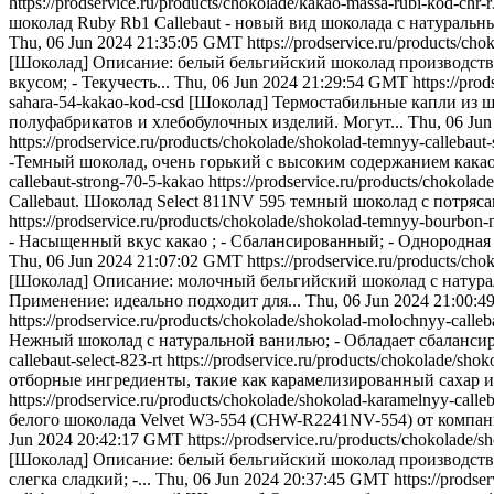
https://prodservice.ru/products/chokolade/kakao-massa-rubi-kod-chr-
шоколад Ruby Rb1 Callebaut - новый вид шоколада с натураль
Thu, 06 Jun 2024 21:35:05 GMT
https://prodservice.ru/products/ch
[Шоколад] Описание: белый бельгийский шоколад производств
вкусом; - Текучесть...
Thu, 06 Jun 2024 21:29:54 GMT
https://pro
sahara-54-kakao-kod-csd
[Шоколад] Термостабильные капли из шо
полуфабрикатов и хлебобулочных изделий. Могут...
Thu, 06 Ju
https://prodservice.ru/products/chokolade/shokolad-temnyy-callebaut
-Темный шоколад, очень горький с высоким содержанием какао; 
callebaut-strong-70-5-kakao
https://prodservice.ru/products/chokola
Callebaut. Шоколад Select 811NV 595 темный шоколад с потряса
https://prodservice.ru/products/chokolade/shokolad-temnyy-bourbon-
- Насыщенный вкус какао ; - Сбалансированный; - Однородная
Thu, 06 Jun 2024 21:07:02 GMT
https://prodservice.ru/products/ch
[Шоколад] Описание: молочный бельгийский шоколад с натура
Применение: идеально подходит для...
Thu, 06 Jun 2024 21:00:
https://prodservice.ru/products/chokolade/shokolad-molochnyy-calleb
Нежный шоколад с натуральной ванилью; - Обладает сбалансир
callebaut-select-823-rt
https://prodservice.ru/products/chokolade/sho
отборные ингредиенты, такие как карамелизированный сахар и 
https://prodservice.ru/products/chokolade/shokolad-karamelnyy-calle
белого шоколада Velvet W3-554 (CHW-R2241NV-554) от компании
Jun 2024 20:42:17 GMT
https://prodservice.ru/products/chokolade/
[Шоколад] Описание: белый бельгийский шоколад производства
слегка сладкий; -...
Thu, 06 Jun 2024 20:37:45 GMT
https://prodse