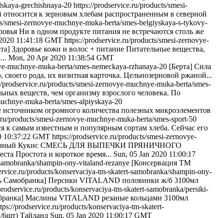
dskaya-grechishnaya-20
https://prodservice.ru/products/smesi-
й относится к зерновым хлебам распространенным в северной
ucts/smesi-zernovye-muchnye-muka-berta/smes-belgiyskaya-s-tykovy-
оровья Ни в одном продукте питания не встречаются столь же
 2020 11:41:18 GMT
https://prodservice.ru/products/smesi-zernovye-
рта] Здоровье кожи и волос + питание Питательные вещества,
..
Mon, 20 Apr 2020 11:38:54 GMT
novye-muchnye-muka-berta/smes-nemeckaya-rzhanaya-20
[Берта] Сила
 своего рода, их визитная карточка. Цельнозерновой ржаной...
://prodservice.ru/products/smesi-zernovye-muchnye-muka-berta/smes-
ьных веществ, чем организму взрослого человека. По
-muchnye-muka-berta/smes-alpiyskaya-20
ове источником огромного количества полезных микроэлементов
ce.ru/products/smesi-zernovye-muchnye-muka-berta/smes-sport-50
ся к самым известным и популярным сортам хлеба. Сейчас его
0 10:37:22 GMT
https://prodservice.ru/products/smesi-zernovye-
ничный Кукис СМЕСЬ ДЛЯ ВЫПЕЧКИ ПРЯНИЧНОГО
а Простота и короткое время...
Sun, 05 Jan 2020 11:00:17
rt-samobranka/shampin-ony-vitaland-rezanye
[Консервация ТМ
service.ru/products/konservaciya-tm-skatert-samobranka/shampin-ony-
ь Самобранка] Персики VITALAND половинки ж/б 3100мл
/prodservice.ru/products/konservaciya-tm-skatert-samobranka/persiki-
обранка] Маслины VITALAND резаные кольцами 3100мл
ttps://prodservice.ru/products/konservaciya-tm-skatert-
/6шт) Тайланд
Sun, 05 Jan 2020 11:00:17 GMT