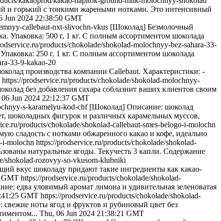
products/kakaoprod/kakao-napitok-ground-milk-molochnyy-shokolad
ый и горький с тонкими жареными нотками. Это интенсивный
6 Jun 2024 22:38:50 GMT
-temnyy-callebaut-nxt-slivochn-vkus
[Шоколад] Безмолочный
. Упаковка: 500 г, 1 кг. С полным ассортиментом шоколада
prodservice.ru/products/chokolade/shokolad-molochnyy-bez-sahara-33-
 Упаковка: 250 г, 1 кг. С полным ассортиментом шоколада
ara-33-9-kakao-20
колад производства компании Callebaut. Характеристики: -
https://prodservice.ru/products/chokolade/shokolad-molochnyy-
колад без добавления сахара соблазнит ваших клиентов своим
 06 Jun 2024 22:12:37 GMT
olochnyy-s-karamelyu-kod-chf
[Шоколад] Описание: шоколад
ет, шоколадных фигурок и различных карамельных муссов,
rvice.ru/products/chokolade/shokolad-callebaut-smes-belogo-i-molochn
мую сладость с нотками обжаренного какао и кофе, идеально
o-i-molochn
https://prodservice.ru/products/chokolade/shokolad-
ьзованы натуральные ягоды. Текучесть 3 капли. Содержание
ade/shokolad-rozovyy-so-vkusom-klubniki
щий вкус шоколаду придают такие ингредиенты как какао-
19 GMT
https://prodservice.ru/products/chokolade/shokolad-
ние: едва уловимый аромат лимона и удивительная зеленоватая
1:41:25 GMT
https://prodservice.ru/products/chokolade/shokolad-
 свежие ноты ягод и фруктов и рубиновый цвет без
тиментом...
Thu, 06 Jun 2024 21:38:21 GMT