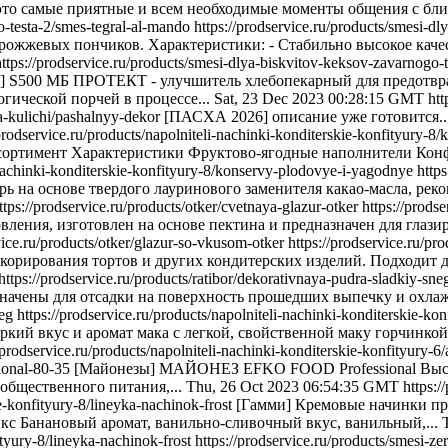
это самые приятные и всем необходимые моменты общения с бли
o-testa-2/smes-tegral-al-mando
https://prodservice.ru/products/smesi-d
жжевых пончиков. Характеристики: - Стабильно высокое качес
https://prodservice.ru/products/smesi-dlya-biskvitov-keksov-zavarnogo-t
] S500 МБ ПРОТЕКТ - улучшитель хлебопекарный для предотвра
гической порчей в процессе...
Sat, 23 Dec 2023 00:28:15 GMT
htt
ha-kulichi/pashalnyy-dekor
[ПАСХА 2026] описание уже готовится...
/prodservice.ru/products/napolniteli-nachinki-konditerskie-konfityury
сортимент Характеристики Фруктово-ягодные наполнители Конф
i-nachinki-konditerskie-konfityury-8/konservy-plodovye-i-yagodnye
http
рь на основе твердого лауринового заменителя какао-масла, реко
ttps://prodservice.ru/products/otker/cvetnaya-glazur-otker
https://prods
ления, изготовлен на основе пектина и предназначен для глазир
vice.ru/products/otker/glazur-so-vkusom-otker
https://prodservice.ru/p
декорирования тортов и других кондитерских изделий. Подходит д
https://prodservice.ru/products/ratibor/dekorativnaya-pudra-sladkiy-sn
значены для отсадки на поверхность прошедших выпечку и охла
neg
https://prodservice.ru/products/napolniteli-nachinki-konditerskie-k
ркий вкус и аромат мака с легкой, свойственной маку горчинкой
//prodservice.ru/products/napolniteli-nachinki-konditerskie-konfityury
sional-80-35
[Майонезы] МАЙОНЕЗ EFKO FOOD Professional Выс
общественного питания,...
Thu, 26 Oct 2023 06:54:35 GMT
https:
ie-konfityury-8/lineyka-nachinok-frost
[Гамми] Кремовые начинки пр
 Банановый аромат, ванильно-сливочный вкус, ванильный,...
ityury-8/lineyka-nachinok-frost
https://prodservice.ru/products/smesi