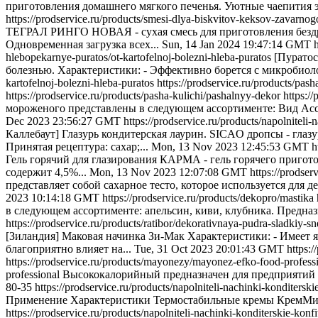
приготовления домашнего мягкого печенья. Уютные чаепития 
https://prodservice.ru/products/smesi-dlya-biskvitov-keksov-zavarnog
ТЕГРАЛ РИНГО НОВАЯ - сухая смесь для приготовления бездро
Одновременная загрузка всех...
Sun, 14 Jan 2024 19:47:14 GMT
hlebopekarnye-puratos/ot-kartofelnoj-bolezni-hleba-puratos
[Пуратос
болезнью. Характеристики: - Эффективно борется с микробиоло
kartofelnoj-bolezni-hleba-puratos
https://prodservice.ru/products/pas
https://prodservice.ru/products/pasha-kulichi/pashalnyy-dekor
https:/
мороженого представлены в следующем ассортименте: Вид Ас
Dec 2023 23:56:27 GMT
https://prodservice.ru/products/napolnitel
Каллебаут] Глазурь кондитерская лаурин. SICAO дропсы - глазу
Принятая рецептура: сахар;...
Mon, 13 Nov 2023 12:45:53 GMT
h
Гель горячий для глазирования КАРМА - гель горячего приготов
содержит 4,5%...
Mon, 13 Nov 2023 12:07:08 GMT
https://prodser
представляет собой сахарное тесто, которое используется для 
2023 10:14:18 GMT
https://prodservice.ru/products/dekopro/mastika
в следующем ассортименте: апельсин, киви, клубника. Предна
https://prodservice.ru/products/ratibor/dekorativnaya-pudra-sladkiy-s
[Зиландия] Маковая начинка Зи-Мак Характеристики: - Имеет я
благоприятно влияет на...
Tue, 31 Oct 2023 20:01:43 GMT
https:
https://prodservice.ru/products/mayonezy/mayonez-efko-food-profes
professional Высококалорийный предназначен для предприятий 
80-35
https://prodservice.ru/products/napolniteli-nachinki-konditersk
Применение Характеристики Термостабильные кремы КремМикс
https://prodservice.ru/products/napolniteli-nachinki-konditerskie-konf