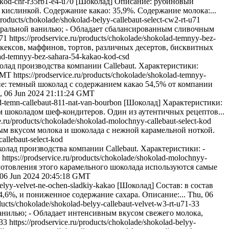
i-kod-chr-r35rb1-e4-u70
[Шоколад] Описание: рубиновый
кислинкой. Содержание какао: 35,9%. Содержание молока:...
/products/chokolade/shokolad-belyy-callebaut-select-cw2-rt-u71
туральной ванилью; - Обладает сбалансированным сливочным
u71
https://prodservice.ru/products/chokolade/shokolad-temnyy-bez-
 кексов, маффинов, тортов, различных десертов, бисквитных
olad-temnyy-bez-sahara-54-kakao-kod-csd
лад производства компании Callebaut. Характеристики:
 GMT
https://prodservice.ru/products/chokolade/shokolad-temnyy-
е: темный шоколад с содержанием какао 54,5% от компании
, 06 Jun 2024 21:11:24 GMT
ad-temn-callebaut-811-nat-van-bourbon
[Шоколад] Характеристики:
м шоколадом шеф-кондитеров. Один из аутентичных рецептов...
ce.ru/products/chokolade/shokolad-molochnyy-callebaut-select-kod
ым вкусом молока и шоколада с нежной карамельной ноткой.
allebaut-select-kod
лад производства компании Callebaut. Характеристики: -
https://prodservice.ru/products/chokolade/shokolad-molochnyy-
готовления этого карамельного шоколада используются самые
 06 Jun 2024 20:45:18 GMT
belyy-velvet-ne-ochen-sladkiy-kakao
[Шоколад] Состав: в состав
4,6%, и пониженное содержание сахара. Описание:...
Thu, 06
oducts/chokolade/shokolad-belyy-callebaut-velvet-w3-rt-u71-33
анилью; - Обладает интенсивным вкусом свежего молока,
-33
https://prodservice.ru/products/chokolade/shokolad-belyy-