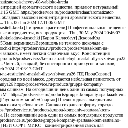
omatizator-pischevoy-08-yabloko-kreda
ентрацией ароматического вещества, придают натуральный
:11:15 GMT
https://prodservice.ru/products/kredaar/aromatizator-
обладают высокой концентрацией ароматического вещества,
..
Thu, 06 Jun 2024 17:11:06 GMT
rasiteli-kreda
[Пищевые красители] Профессиональные пищевые
ые ингредиенты, вся продукция...
Thu, 30 May 2024 20:46:07
el-shokoladnye-kusochki
[Барри Каллебаут] ДекорыКод
Темн.вермишельВермишель из темного шоколада с
sochki
https://prodservice.ru/products/prodservissss/krem-na-
 запахов, имеет легкий сливочный вкус. Консистенция -
u/products/prodservissss/krem-na-rastitelnyh-maslah-dlya-vzbivaniya22
- Чистый, сладкий, без посторонних привкусов и запахов,
eb 2024 21:03:13 GMT
em-na-rastitelnyh-maslah-dlya-vzbivaniya26
[ТД ПродСервис]
ородная по всей массе, допускается небольшая пенистость от
vaniya26
https://prodservice.ru/products/gruppa-kompaniy-
ым сливкам. На сегодняшний день один из самых популярных
6 GMT
https://prodservice.ru/products/gruppa-kompaniy-spartaaa/krem-
[Группа компаний «Спарта»] Превосходная альтернатива
высоким требованиям. Сливки сохраняют форму гораздо...
tps://prodservice.ru/products/gruppa-kompaniy-spartaaa/krem-
. На сегодняшний день один из самых популярных продуктов,
//prodservice.ru/products/gruppa-kompaniy-spartaaa/krem-rastitelno-
с] ИЗИ СОФТ МИКС - концентрированная смесь для