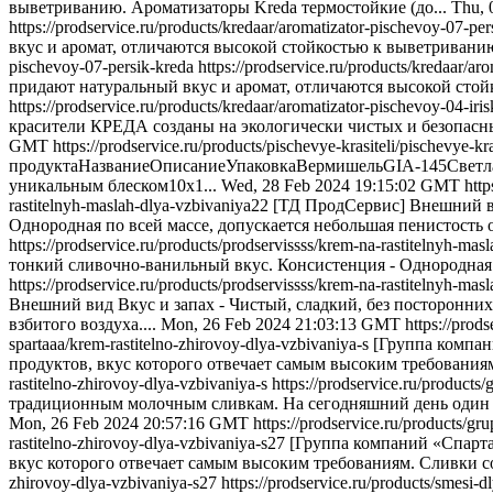
выветриванию. Ароматизаторы Kreda термостойкие (до...
Thu, 
https://prodservice.ru/products/kredaar/aromatizator-pischevoy-07-pe
вкус и аромат, отличаются высокой стойкостью к выветриванию
pischevoy-07-persik-kreda
https://prodservice.ru/products/kredaar/ar
придают натуральный вкус и аромат, отличаются высокой стой
https://prodservice.ru/products/kredaar/aromatizator-pischevoy-04-iri
красители КРЕДА созданы на экологически чистых и безопасных
GMT
https://prodservice.ru/products/pischevye-krasiteli/pischevye-kra
продуктаНазваниеОписаниеУпаковкаВермишельGIA-145Светла
уникальным блеском10x1...
Wed, 28 Feb 2024 19:15:02 GMT
http
rastitelnyh-maslah-dlya-vzbivaniya22
[ТД ПродСервис] Внешний ви
Однородная по всей массе, допускается небольшая пенистость о
https://prodservice.ru/products/prodservissss/krem-na-rastitelnyh-ma
тонкий сливочно-ванильный вкус. Консистенция - Однородная п
https://prodservice.ru/products/prodservissss/krem-na-rastitelnyh-ma
Внешний вид Вкус и запах - Чистый, сладкий, без посторонних
взбитого воздуха....
Mon, 26 Feb 2024 21:03:13 GMT
https://prod
spartaaa/krem-rastitelno-zhirovoy-dlya-vzbivaniya-s
[Группа компан
продуктов, вкус которого отвечает самым высоким требованиям
rastitelno-zhirovoy-dlya-vzbivaniya-s
https://prodservice.ru/products
традиционным молочным сливкам. На сегодняшний день один и
Mon, 26 Feb 2024 20:57:16 GMT
https://prodservice.ru/products/gr
rastitelno-zhirovoy-dlya-vzbivaniya-s27
[Группа компаний «Спарта
вкус которого отвечает самым высоким требованиям. Сливки с
zhirovoy-dlya-vzbivaniya-s27
https://prodservice.ru/products/smesi-