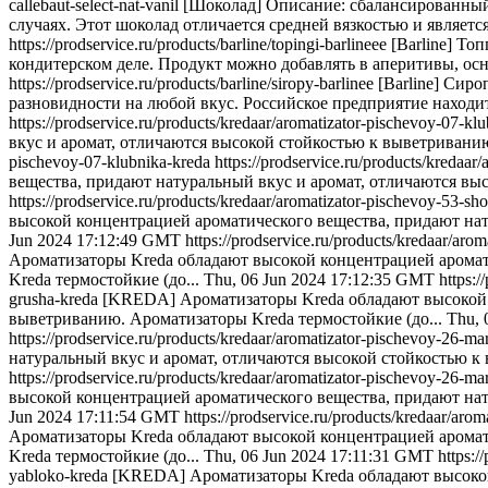
callebaut-select-nat-vanil
[Шоколад] Описание: сбалансированны
случаях. Этот шоколад отличается средней вязкостью и является.
https://prodservice.ru/products/barline/topingi-barlineee
[Barline] То
кондитерском деле. Продукт можно добавлять в аперитивы, осн
https://prodservice.ru/products/barline/siropy-barlinee
[Barline] Сир
разновидности на любой вкус. Российское предприятие находитс
https://prodservice.ru/products/kredaar/aromatizator-pischevoy-07-kl
вкус и аромат, отличаются высокой стойкостью к выветриванию
pischevoy-07-klubnika-kreda
https://prodservice.ru/products/kredaa
вещества, придают натуральный вкус и аромат, отличаются вы
https://prodservice.ru/products/kredaar/aromatizator-pischevoy-53-sh
высокой концентрацией ароматического вещества, придают нат
Jun 2024 17:12:49 GMT
https://prodservice.ru/products/kredaar/ar
Ароматизаторы Kreda обладают высокой концентрацией аромат
Kreda термостойкие (до...
Thu, 06 Jun 2024 17:12:35 GMT
https:/
grusha-kreda
[KREDA] Ароматизаторы Kreda обладают высокой к
выветриванию. Ароматизаторы Kreda термостойкие (до...
Thu, 
https://prodservice.ru/products/kredaar/aromatizator-pischevoy-26-
натуральный вкус и аромат, отличаются высокой стойкостью к 
https://prodservice.ru/products/kredaar/aromatizator-pischevoy-26-m
высокой концентрацией ароматического вещества, придают нат
Jun 2024 17:11:54 GMT
https://prodservice.ru/products/kredaar/aro
Ароматизаторы Kreda обладают высокой концентрацией аромат
Kreda термостойкие (до...
Thu, 06 Jun 2024 17:11:31 GMT
https:/
yabloko-kreda
[KREDA] Ароматизаторы Kreda обладают высокой 