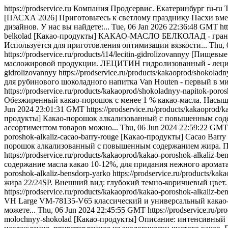
https://prodservice.ru
Компания Продсервис. Екатеринбург
ru-ru
[ПАСХА 2026] Приготовьтесь к светлому празднику Пасхи вмес
дизайнов. У нас вы найдете:...
Tue, 06 Jan 2026 22:36:48 GMT
ht
belkolad
[Какао-продукты] КАКАО-МАСЛО БЕЛКОЛАД - гранулир
Используется для приготовления оптимизации вязкости...
Thu, 
https://prodservice.ru/products/i14/lecitin-gidrolizovannyy
[Пищевые
масложировой продукции. ЛЕЦИТИН гидролизованный - лецит
gidrolizovannyy
https://prodservice.ru/products/kakaoprod/shokola
для рубинового шоколадного напитка Van Houten - первый в ми
https://prodservice.ru/products/kakaoprod/shokoladnyy-napitok-poro
Обезжиренный какао-порошок с менее 1 % какао-масла. Насыще
Jun 2024 23:01:31 GMT
https://prodservice.ru/products/kakaoprod/k
продукты] Какао-порошок алкализованный с повышенным содерж
ассортиментом товаров можно...
Thu, 06 Jun 2024 22:59:22 GMT
poroshok-alkaliz-cacao-barry-rouge
[Какао-продукты] Cacao Barr
порошок алкализованный с повышенным содержанием жира. П
https://prodservice.ru/products/kakaoprod/kakao-poroshok-alkaliz-b
содержание масла какао 10-12%, для придания нежного аромата
poroshok-alkaliz-bensdorp-yarko
https://prodservice.ru/products/ka
жира 22/24SP. Внешний вид: глубокий темно-коричневый цвет. У
https://prodservice.ru/products/kakaoprod/kakao-poroshok-alkaliz-b
VH Large VM-78135-V65 классический и универсальный какао-
можете...
Thu, 06 Jun 2024 22:45:55 GMT
https://prodservice.ru/
molochnyy-shokolad
[Какао-продукты] Описание: интенсивный