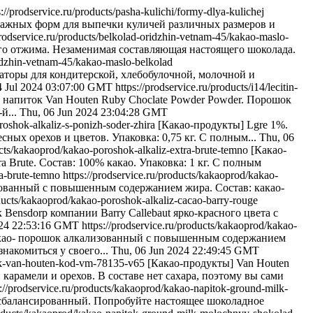
s://prodservice.ru/products/pasha-kulichi/formy-dlya-kulichej
мажных форм для выпечки куличей различных размеров и
prodservice.ru/products/belkolad-oridzhin-vetnam-45/kakao-maslo-
 отжима. Незаменимая составляющая настоящего шоколада.
ridzhin-vetnam-45/kakao-maslo-belkolad
ы для кондитерской, хлебобулочной, молочной и
4 Jul 2024 03:07:00 GMT
https://prodservice.ru/products/i14/lecitin-
напиток Van Houten Ruby Choclate Powder Powder. Порошок
й...
Thu, 06 Jun 2024 23:04:28 GMT
roshok-alkaliz-s-ponizh-soder-zhira
[Какао-продукты] Lgre 1%.
ых орехов и цветов. Упаковка: 0,75 кг. С полным...
Thu, 06
ducts/kakaoprod/kakao-poroshok-alkaliz-extra-brute-temno
[Какао-
rute. Состав: 100% какао. Упаковка: 1 кг. С полным
ra-brute-temno
https://prodservice.ru/products/kakaoprod/kakao-
зованный с повышенным содержанием жира. Состав: какао-
oducts/kakaoprod/kakao-poroshok-alkaliz-cacao-barry-rouge
ensdorp компании Barry Callebaut ярко-красного цвета c
024 22:53:16 GMT
https://prodservice.ru/products/kakaoprod/kakao-
као- порошок алкализованный с повышенным содержанием
накомиться у своего...
Thu, 06 Jun 2024 22:49:45 GMT
hok-van-houten-kod-vm-78135-v65
[Какао-продукты] Van Houten
рамели и орехов. В составе нет сахара, поэтому вы сами
s://prodservice.ru/products/kakaoprod/kakao-napitok-ground-milk-
сбалансированный. Попробуйте настоящее шоколадное