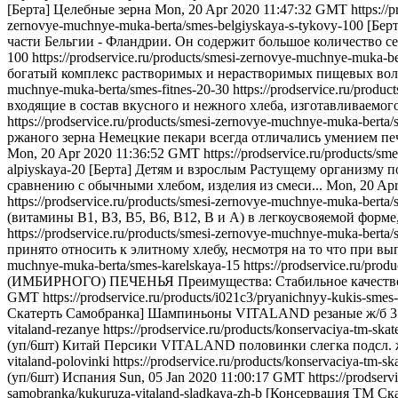
[Берта] Целебные зерна
Mon, 20 Apr 2020 11:47:32 GMT
https:/
zernovye-muchnye-muka-berta/smes-belgiyskaya-s-tykovy-100
[Бер
части Бельгии - Фландрии. Он содержит большое количество се
100
https://prodservice.ru/products/smesi-zernovye-muchnye-muka-be
богатый комплекс растворимых и нерастворимых пищевых волок
muchnye-muka-berta/smes-fitnes-20-30
https://prodservice.ru/prod
входящие в состав вкусного и нежного хлеба, изготавливаемого
https://prodservice.ru/products/smesi-zernovye-muchnye-muka-berta/
ржаного зерна Немецкие пекари всегда отличались умением печ
Mon, 20 Apr 2020 11:36:52 GMT
https://prodservice.ru/products/
alpiyskaya-20
[Берта] Детям и взрослым Растущему организму п
сравнению с обычными хлебом, изделия из смеси...
Mon, 20 Ap
https://prodservice.ru/products/smesi-zernovye-muchnye-muka-berta
(витамины В1, ВЗ, В5, В6, В12, В и А) в легкоусвояемой форме,
https://prodservice.ru/products/smesi-zernovye-muchnye-muka-berta
принято относить к элитному хлебу, несмотря на то что при вы
muchnye-muka-berta/smes-karelskaya-15
https://prodservice.ru/pro
(ИМБИРНОГО) ПЕЧЕНЬЯ Преимущества: Стабильное качество по
GMT
https://prodservice.ru/products/i021c3/pryanichnyy-kukis-smes
Скатерть Самобранка] Шампиньоны VITALAND резаные ж/б 31
vitaland-rezanye
https://prodservice.ru/products/konservaciya-tm-ska
(уп/6шт) Китай Персики VITALAND половинки слегка подсл. ж
vitaland-polovinki
https://prodservice.ru/products/konservaciya-tm-s
(уп/6шт) Испания
Sun, 05 Jan 2020 11:00:17 GMT
https://prodser
samobranka/kukuruza-vitaland-sladkaya-zh-b
[Консервация ТМ Ска